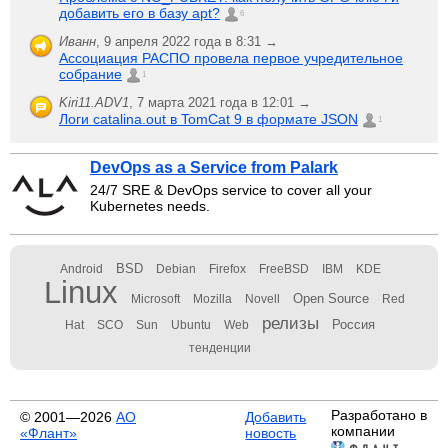
добавить его в базу apt?
6
Иванн
,
9 апреля 2022 года в 8:31 →
Ассоциация РАСПО провела первое учредительное
собрание
1
Kiri11.ADV1
,
7 марта 2021 года в 12:01 →
Логи catalina.out в TomCat 9 в формате JSON
1
DevOps as a Service from Palark
24/7 SRE & DevOps service to cover all your
Kubernetes needs.
BSD
Android
Debian
Firefox
FreeBSD
IBM
KDE
Linux
Open Source
Microsoft
Mozilla
Novell
Red
релизы
Россия
Hat
SCO
Sun
Ubuntu
Web
тенденции
Разработано в
© 2001—2026
АО
Добавить
компании
«Флант»
новость