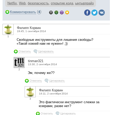
Netflix
,
Web
,
безопасность
,
открытие кода
,
ынтырпрайз
(
)
Комментировать
4
Филипп Корвин
19:45, 1 сентября 2014
1
Свободные инструменты для лишения свободы?
«Такой хоккей нам не нужен»! ;))
Ответить
Цитировать
tinman321
13:30, 2 сентября 2014
2
Эм, почему же??
Ответить
Цитировать
Филипп Корвин
14:11, 2 сентября 2014
3
Это фактически инструмент слежки за
юзерами, разве нет?
Ответить
Цитировать