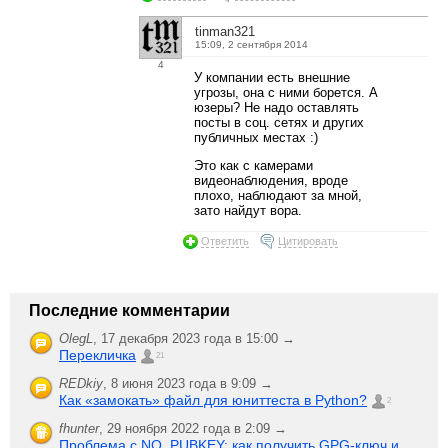
tinman321
15:09, 2 сентября 2014
4
У компании есть внешние
угрозы, она с ними борется. А
юзеры? Не надо оставлять
посты в соц. сетях и других
публичных местах :)
Это как с камерами
видеонаблюдения, вроде
плохо, наблюдают за мной,
зато найдут вора.
Ответить
Цитировать
Последние комментарии
OlegL
,
17 декабря 2023 года в 15:00 →
Перекличка
21
REDkiy
,
8 июня 2023 года в 9:09 →
Как «замокать» файл для юниттеста в Python?
2
fhunter
,
29 ноября 2022 года в 2:09 →
Проблема с NO_PUBKEY: как получить GPG-ключ и