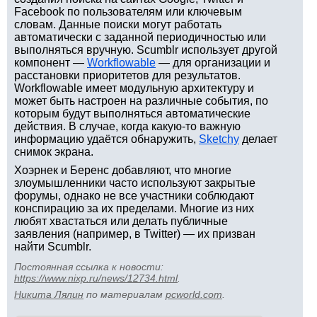
Facebook по пользователям или ключевым
словам. Данные поиски могут работать
автоматически с заданной периодичностью или
выполняться вручную. Scumblr использует другой
компонент —
Workflowable
— для организации и
расстановки приоритетов для результатов.
Workflowable имеет модульную архитектуру и
может быть настроен на различные события, по
которым будут выполняться автоматические
действия. В случае, когда какую-то важную
информацию удаётся обнаружить,
Sketchy
делает
снимок экрана.
Хоэрнек и Беренс добавляют, что многие
злоумышленники часто используют закрытые
форумы, однако не все участники соблюдают
конспирацию за их пределами. Многие из них
любят хвастаться или делать публичные
заявления (например, в Twitter) — их призван
найти Scumblr.
Постоянная ссылка к новости:
https://www.nixp.ru/news/12734.html
.
Никита Лялин
по материалам
pcworld.com
.