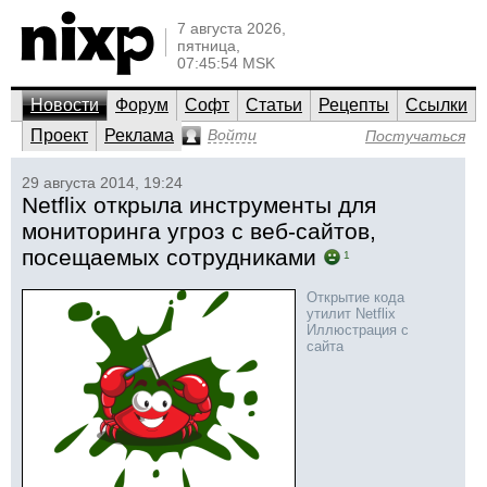
7 августа 2026,
пятница,
07:45:54 MSK
Новости
Форум
Софт
Статьи
Рецепты
Ссылки
Проект
Реклама
Войти
Постучаться
29 августа 2014, 19:24
Netflix открыла инструменты для
мониторинга угроз с веб-сайтов,
посещаемых сотрудниками
1
Открытие кода
утилит Netflix
Иллюстрация с
сайта