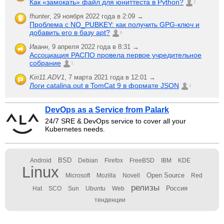
Как «замокать» файл для юниттеста в Python?
2
fhunter
,
29 ноября 2022 года в 2:09 →
Проблема с NO_PUBKEY: как получить GPG-ключ и
добавить его в базу apt?
6
Иванн
,
9 апреля 2022 года в 8:31 →
Ассоциация РАСПО провела первое учредительное
собрание
1
Kiri11.ADV1
,
7 марта 2021 года в 12:01 →
Логи catalina.out в TomCat 9 в формате JSON
1
DevOps as a Service from Palark
24/7 SRE & DevOps service to cover all your
Kubernetes needs.
BSD
Android
Debian
Firefox
FreeBSD
IBM
KDE
Linux
Open Source
Microsoft
Mozilla
Novell
Red
релизы
Россия
Hat
SCO
Sun
Ubuntu
Web
тенденции