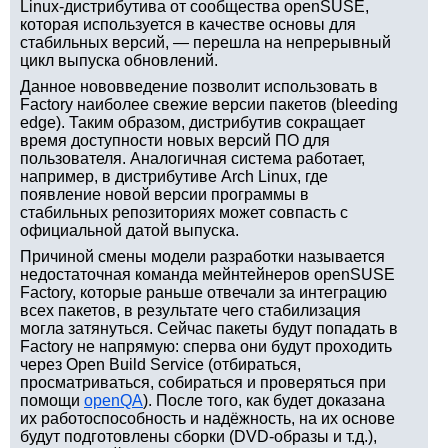
Linux-дистрибутива от сообщества openSUSE,
которая используется в качестве основы для
стабильных версий, — перешла на непрерывный
цикл выпуска обновлений.
Данное нововведение позволит использовать в
Factory наиболее свежие версии пакетов (bleeding
edge). Таким образом, дистрибутив сокращает
время доступности новых версий ПО для
пользователя. Аналогичная система работает,
например, в дистрибутиве Arch Linux, где
появление новой версии программы в
стабильных репозиториях может совпасть с
официальной датой выпуска.
Причиной смены модели разработки называется
недостаточная команда мейнтейнеров openSUSE
Factory, которые раньше отвечали за интеграцию
всех пакетов, в результате чего стабилизация
могла затянуться. Сейчас пакеты будут попадать в
Factory не напрямую: сперва они будут проходить
через Open Build Service (отбираться,
просматриваться, собираться и проверяться при
помощи
openQA
). После того, как будет доказана
их работоспособность и надёжность, на их основе
будут подготовлены сборки (DVD-образы и т.д.),