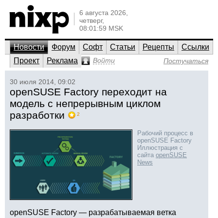
6 августа 2026,
четверг,
08:01:59 MSK
Новости
Форум
Софт
Статьи
Рецепты
Ссылки
Проект
Реклама
Войти
Постучаться
30 июля 2014, 09:02
openSUSE Factory переходит на
модель с непрерывным циклом
разработки
2
Рабочий процесс в
openSUSE Factory
Иллюстрация с
сайта
openSUSE
News
openSUSE Factory — разрабатываемая ветка