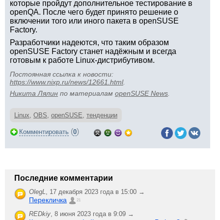
которые пройдут дополнительное тестирование в
openQA. После чего будет принято решение о
включении того или иного пакета в openSUSE
Factory.
Разработчики надеются, что таким образом
openSUSE Factory станет надёжным и всегда
готовым к работе Linux-дистрибутивом.
Постоянная ссылка к новости:
https://www.nixp.ru/news/12661.html
.
Никита Лялин
по материалам
openSUSE News
.
Linux
,
OBS
,
openSUSE
,
тенденции
(
)
Комментировать
0
Последние комментарии
OlegL
,
17 декабря 2023 года в 15:00 →
Перекличка
21
REDkiy
,
8 июня 2023 года в 9:09 →