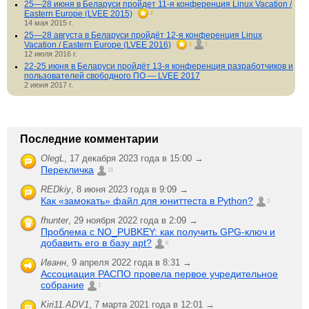
25—28 июня в Беларуси пройдет 11-я конференция Linux Vacation /
Eastern Europe (LVEE 2015)
2
14 мая 2015 г.
25—28 августа в Беларуси пройдёт 12-я конференция Linux
Vacation / Eastern Europe (LVEE 2016)
1
2
12 июля 2016 г.
22-25 июня в Беларуси пройдёт 13-я конференция разработчиков и
пользователей свободного ПО — LVEE 2017
2 июня 2017 г.
Последние комментарии
OlegL
,
17 декабря 2023 года в 15:00 →
Перекличка
21
REDkiy
,
8 июня 2023 года в 9:09 →
Как «замокать» файл для юниттеста в Python?
2
fhunter
,
29 ноября 2022 года в 2:09 →
Проблема с NO_PUBKEY: как получить GPG-ключ и
добавить его в базу apt?
6
Иванн
,
9 апреля 2022 года в 8:31 →
Ассоциация РАСПО провела первое учредительное
собрание
1
Kiri11.ADV1
,
7 марта 2021 года в 12:01 →