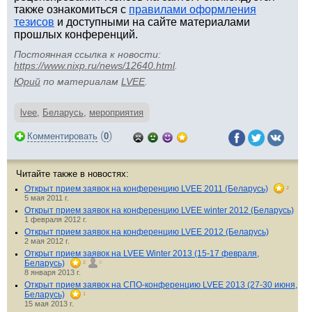
также ознакомиться с
правилами оформления
тезисов
и доступными на сайте материалами
прошлых конференций.
Постоянная ссылка к новости:
https://www.nixp.ru/news/12640.html
.
Юрий
по материалам
LVEE
.
lvee
,
Беларусь
,
мероприятия
(
)
Комментировать
0
Читайте также в новостях:
Открыт прием заявок на конференцию LVEE 2011 (Беларусь)
2
5 мая 2011 г.
Открыт прием заявок на конференцию LVEE winter 2012 (Беларусь)
1 февраля 2012 г.
Открыт прием заявок на конференцию LVEE 2012 (Беларусь)
2 мая 2012 г.
Открыт прием заявок на LVEE Winter 2013 (15-17 февраля,
Беларусь)
2
3
8 января 2013 г.
Открыт прием заявок на СПО-конференцию LVEE 2013 (27-30 июня,
Беларусь)
1
15 мая 2013 г.