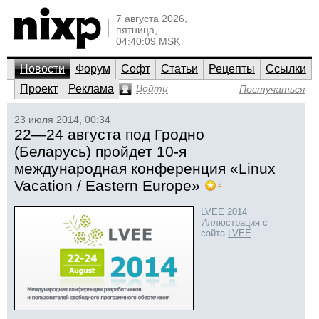
7 августа 2026,
пятница,
04:40:09 MSK
Новости
Форум
Софт
Статьи
Рецепты
Ссылки
Проект
Реклама
Войти
Постучаться
23 июля 2014, 00:34
22—24 августа под Гродно
(Беларусь) пройдет 10-я
международная конференция «Linux
Vacation / Eastern Europe»
2
LVEE 2014
Иллюстрация с
сайта
LVEE