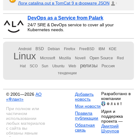
Логи catalina.out в TomCat 9 в формате JSON
1
DevOps as a Service from Palark
24/7 SRE & DevOps service to cover all your
Kubernetes needs.
BSD
Android
Debian
Firefox
FreeBSD
IBM
KDE
Linux
Open Source
Microsoft
Mozilla
Novell
Red
релизы
Россия
Hat
SCO
Sun
Ubuntu
Web
тенденции
Разработано в
© 2001—2026
АО
Добавить
компании
«Флант»
новость
Мои новости
При полном или
Идея и
Правила
частичном
поддержка
публикации
использовании
проекта —
любых материалов
Обратная
Дмитрий
с сайта вы
связь
Шурупов
обязаны явным