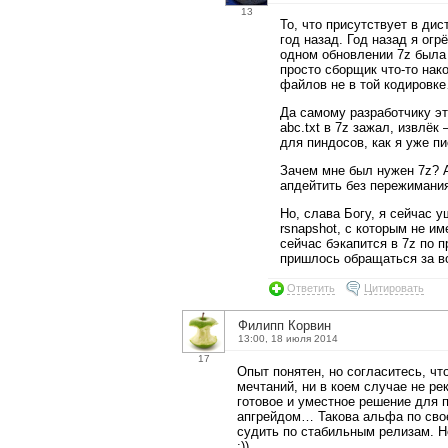
13
То, что присутствует в дис
год назад. Год назад я огрё
одном обновлении 7z была
просто сборщик что-то на
файлов не в той кодировк
Да самому разработчику эт
abc.txt в 7z зажал, извлё
для пиндосов, как я уже пи
Зачем мне был нужен 7z? А
апдейтить без пережимания
Но, слава Богу, я сейчас у
rsnapshot, с которым не и
сейчас бэкапится в 7z по п
пришлось обращаться за в
Ответить
Цитировать
Филипп Корвин
13:00, 18 июля 2014
17
Опыт понятен, но согласитесь, ч
мечтаний, ни в коем случае не ре
готовое и уместное решение для 
апгрейдом… Такова альфа по сво
судить по стабильным релизам. Н
;))