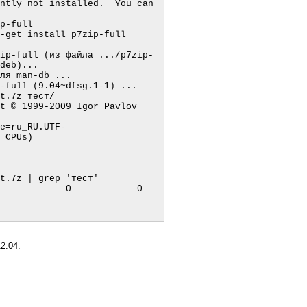
ntly not installed.  You can 
p-full

-get install p7zip-full

ip-full (из файла .../p7zip-
deb)...

ля man-db ...

-full (9.04~dfsg.1-1) ...

t.7z тест/
 © 1999-2009 Igor Pavlov  
e=ru_RU.UTF-
 CPUs)

t.7z | grep 'тест'

            0            0  
2.04.