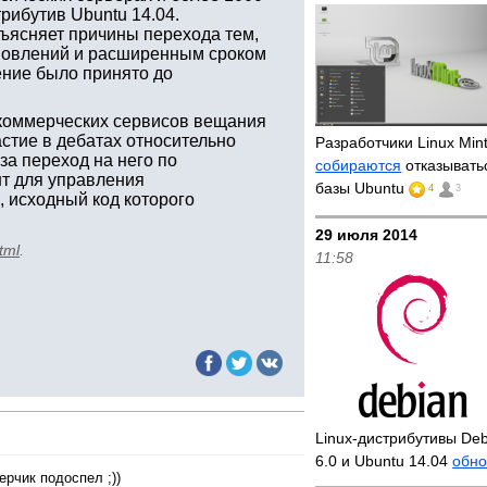
рибутив Ubuntu 14.04.
бъясняет причины перехода тем,
бновлений и расширенным сроком
ение было принято до
 коммерческих сервисов вещания
стие в дебатах относительно
Разработчики Linux Min
за переход на него по
собираются
отказывать
т для управления
базы Ubuntu
4
3
, исходный код которого
29 июля 2014
tml
.
11:58
Linux-дистрибутивы Deb
6.0 и Ubuntu 14.04
обно
рчик подоспел ;))