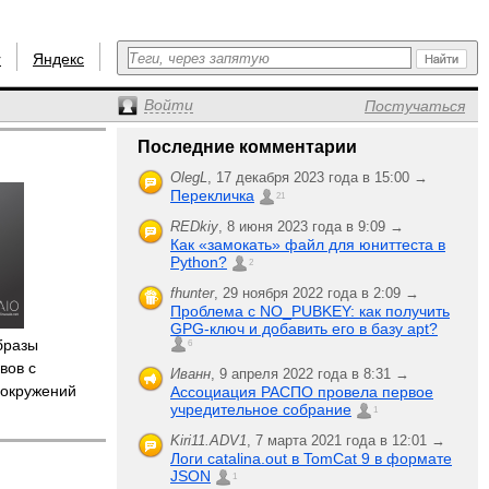
r
Яндекс
Войти
Постучаться
Последние комментарии
OlegL
,
17 декабря 2023 года в 15:00 →
Перекличка
21
REDkiy
,
8 июня 2023 года в 9:09 →
Как «замокать» файл для юниттеста в
Python?
2
fhunter
,
29 ноября 2022 года в 2:09 →
Проблема с NO_PUBKEY: как получить
GPG-ключ и добавить его в базу apt?
бразы
6
вов с
Иванн
,
9 апреля 2022 года в 8:31 →
 окружений
Ассоциация РАСПО провела первое
учредительное собрание
1
Kiri11.ADV1
,
7 марта 2021 года в 12:01 →
Логи catalina.out в TomCat 9 в формате
JSON
1