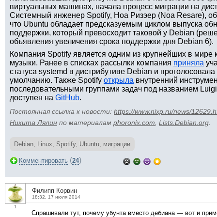
виртуальных машинах, начала процесс миграции на дист
Системный инженер Spotify, Ноа Ризэер (Noa Resare), о
что Ubuntu обладает предсказуемым циклом выпуска о
поддержки, который превосходит таковой у Debian (реш
объявления увеличения срока поддержки для Debian 6).
Компания Spotify является одним из крупнейших в мире
музыки. Ранее в списках рассылки компания
приняла
уча
статуса systemd в дистрибутиве Debian и проголосовала 
умолчанию. Также Spotify
открыла
внутренний инструмен
последовательными группами задач под названием Luigi
доступен на
GitHub
.
Постоянная ссылка к новости:
https://www.nixp.ru/news/12629.h
Никита Лялин
по материалам
phoronix.com
,
Lists.Debian.org
.
Debian
,
Linux
,
Spotify
,
Ubuntu
,
миграции
(
)
Комментировать
24
Филипп Корвин
18:32, 17 июля 2014
1
Спрашивали тут, почему убунта вместо дебиана — вот и приме