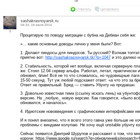
Ответить
Цитировать
sashakrasnoyarsk.ru
04:33, 18 июля 2014
3
Процитирую по поводу миграции с бубна на Дебиан себя же:
»… какие основные доводы лично у меня были? Вот:
1. Делают пиндосы для пиндосов. Ты русский? Вэлкам топтать
приятно вот:
http://sashakrasnoyarsk.tk/?p=1047
и это далеко н
2. Стабильность, которой нет вообще, включая серверную пл
же. Стоял 12.04 сервер альфа. Работал, летал, практически
обновил, блин! Всё не то что сломалось, но чудовищные лаг
15-50 секунд. Тут уж любой подскажет ответ: «а что это за б
Ответ не правильный. Бред — ставить Убунту на продакшн.
3. Довольно известная тема (ссылку искать лень) на убунто
версию. На _любую_ новую версию. Как говорится, «было всё
обновился, и началось».
4. Идиотские нововведения с графическими интерфейсами неп
И я понял внезапно, что я всего этого гавна уже больше не хоч
проблемы с виндами колупаю. Не хочу ещё unstable убунту ко
Сейчас появится Дмитрий Шурупов и расскажет о том, что мног
короче: https://www.google.ru/search?q=обновлени&sitesearch=f