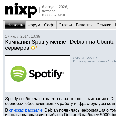
6 августа 2026,
четверг,
07:08:32 MSK
Новости
Форум
Софт
Статьи
Рецепты
Ссылки
17 июля 2014, 13:35
Компания Spotify меняет Debian на Ubuntu
серверов
1
Логотип Spotify
Иллюстрация с сайта
Spot
Spotify сообщила о том, что начат процесс миграции с De
серверах, обеспечивающих работу инфраструктуры ком
В
списках рассылки
Debian появилась информация о том, 
использовавшая дистрибутив Debian 6 на более 5000 фи