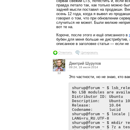
сервак свежий LTS, потестить и, если вс
правда летало так, как только можно был
задней мысли поставил на продакшн. Вес
осень 12 года, когда я вывел из продакш
говорил о том, что при обновлении серв
случиться не может. Были мелкие неприя
вот те на.
Короче, после этого и ещё описанного в
бубен для меня больше не дистрибутив, 
описанное в заголовке статьи — если не 
Ответить
Цитировать
Дмитрий Шурупов
09:24, 18 июля 2014
12
Это частности, но не знаю, кто ва
shurup@forum ~ $ lsb_rele
No LSB modules are available.                                                                                                            
Distributor ID: Ubuntu

Description:    Ubuntu 10
Release:        10.04

Codename:       lucid

shurup@forum ~ $ locale |
LANG=ru_RU.UTF-8

shurup@forum ~ $ mkdir те
shurup@forum ~ $ 7z a tes