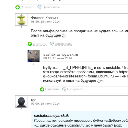
Ответить
Цитировать
Филипп Корвин
08:56, 18 июля 2014
4
После альфа-релиза на продакшне не будьте злы на м
опыт на будущее ;))
Ответить
Цитировать
sashakrasnoyarsk.ru
09:12, 18 июля 2014
8
Бубунта — _В_ПРИНЦИПЕ_ и есть unstable. Что-т
что когда огребёте проблемы, описанные в https:
q=обновлени&sitesearch=forum.ubuntu.ru — «не 
используйте опыт на будущее ;))».
Ответить
Цитировать
rgo
09:00, 18 июля 2014
6
sashakrasnoyarsk.tk
Процитирую по поводу миграции с бубна на Дебиан себя
»… какие основные доводы лично у меня были? Вот: