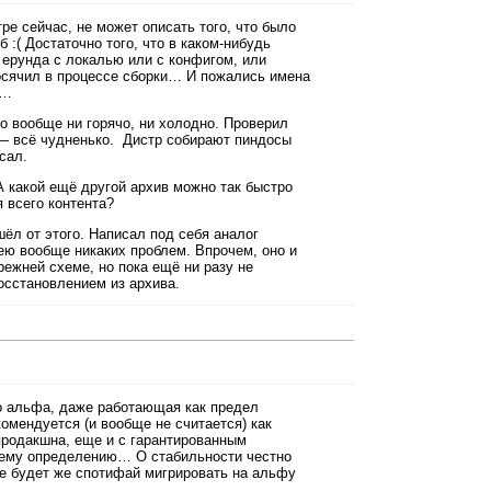
тре сейчас, не может описать того, что было
б :( Достаточно того, что в каком-нибудь
 ерунда с локалью или с конфигом, или
косячил в процессе сборки… И пожались имена
е…
о вообще ни горячо, ни холодно. Проверил
к — всё чудненько. Дистр собирают пиндосы
сал.
 какой ещё другой архив можно так быстро
 всего контента?
шёл от этого. Написал под себя аналог
мею вообще никаких проблем. Впрочем, оно и
режней схеме, но пока ещё ни разу не
осстановлением из архива.
то альфа, даже работающая как предел
комендуется (и вообще не считается) как
продакшна, еще и с гарантированным
ему определению… О стабильности честно
е будет же спотифай мигрировать на альфу