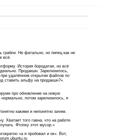
 грабли. Не фатально, но пипец как не
е всё.
атформу. История бородатая, но всё
 идеально. Продакшн. Зарелизилось,
и при удалённом открытии файлов по
ред ставить альфу на продакшн?».
форуме про обновление на новую
 нормально, потом зарелизилось, я
онятно какими и непонятно зачем.
у. Хватает того гавна, что на работе
лупать. Фтопку этот мусор.»
ократно «а я пробовал и ок». Вот,
orum.ubuntu.ru