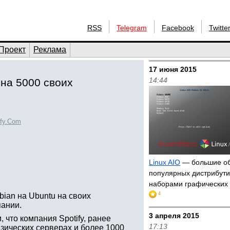
RSS
Telegram
Facebook
Twitte
Проект
Реклама
17 июня 2015
14:44
 на 5000 своих
ify.Com
Linux AIO
— большие о
популярных дистрибути
наборами графических
4
bian на Ubuntu на своих
пании.
3 апреля 2015
что компания Spotify, ранее
17:13
зических серверах и более 1000