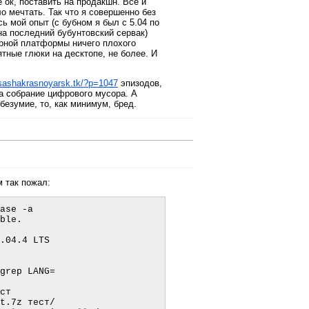
ё ок, поставить на продакшн. Всё и
о мечтать. Так что я совершенно без
ь мой опыт (с бубном я был с 5.04 по
на последний бубунтовский сервак)
ерной платформы ничего плохого
тные глюки на десктопе, не более. И
sashakrasnoyarsk.tk/?p=1047
эпизодов,
а собрание цифрового мусора. А
безумие, то, как минимум, бред.
м так пожал:
ase -a

                     

.04.4 LTS

grep LANG=

ст

t.7z тест/
