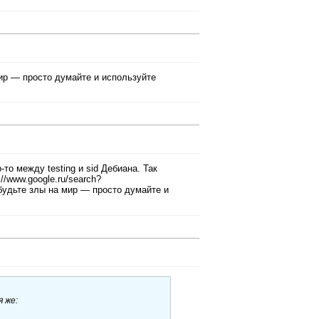
ир — просто думайте и используйте
о между testing и sid Дебиана. Так
//www.google.ru/search?
будьте злы на мир — просто думайте и
 же: