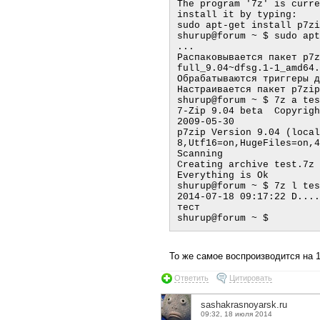
The program '7z' is curre
install it by typing:

sudo apt-get install p7zi
shurup@forum ~ $ sudo apt
...

Распаковывается пакет p7z
full_9.04~dfsg.1-1_amd64.
Обрабатываются триггеры д
Настраивается пакет p7zip
shurup@forum ~ $ 7z a tes
7-Zip 9.04 beta  Copyright
2009-05-30

p7zip Version 9.04 (local
8,Utf16=on,HugeFiles=on,4
Scanning
Creating archive test.7z
Everything is Ok

shurup@forum ~ $ 7z l tes
2014-07-18 09:17:22 D....
тест

То же самое воспроизводится на 1
Ответить
Цитировать
sashakrasnoyarsk.ru
09:32, 18 июля 2014