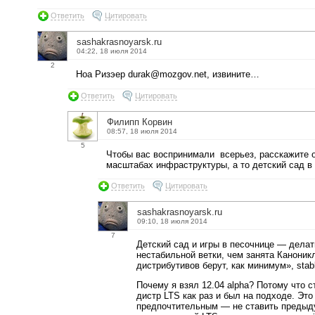
Ответить
Цитировать
sashakrasnoyarsk.ru
04:22, 18 июля 2014
2
Ноа Ризэер durak@mozgov.net, извините…
Ответить
Цитировать
Филипп Корвин
08:57, 18 июля 2014
5
Чтобы вас воспринимали всерьез, расскажите о
масштабах инфраструктуры, а то детский сад в 
Ответить
Цитировать
sashakrasnoyarsk.ru
09:10, 18 июля 2014
7
Детский сад и игры в песочнице — делат
нестабильной ветки, чем занята Канони
дистрибутивов берут, как минимум», stabl
Почему я взял 12.04 alpha? Потому что с
дистр LTS как раз и был на подходе. Эт
предпочтительным — не ставить предыду