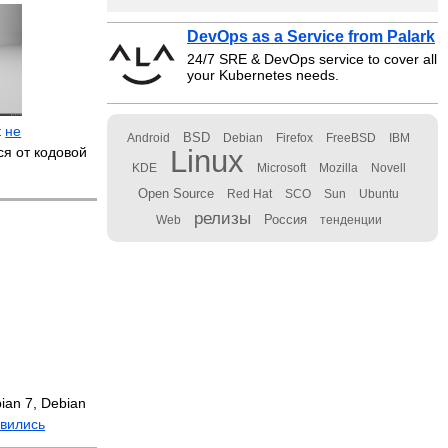
DevOps as a Service from Palark
24/7 SRE & DevOps service to cover all
your Kubernetes needs.
t
не
BSD
Android
Debian
Firefox
FreeBSD
IBM
ся от кодовой
Linux
KDE
Microsoft
Mozilla
Novell
Open Source
Red Hat
SCO
Sun
Ubuntu
релизы
Россия
Web
тенденции
ian 7, Debian
вились