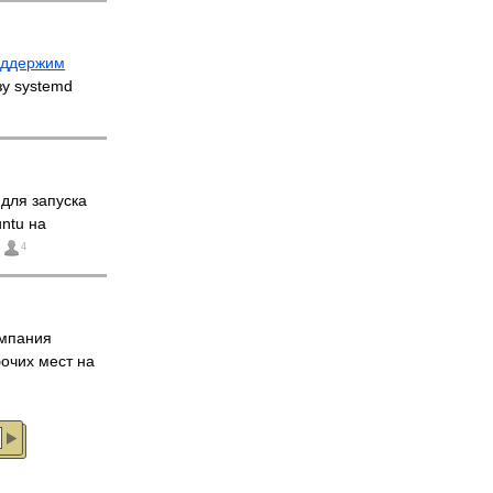
оддержим
зу systemd
для запуска
ntu на
4
омпания
очих мест на