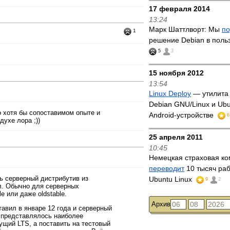
17 февраля 2014
13:24
Марк Шаттлворт: Мы
п
1
решение Debian в поль
5
3
15 ноября 2012
13:54
Linux Deploy
— утилита 
Debian GNU/Linux и Ubu
 хотя бы сопоставимом опыте и
Android-устройстве
6
духе лора ;))
25 апреля 2011
10:45
Немецкая страховая к
переводит
10 тысяч раб
ь серверный дистрибутив из
Ubuntu Linux
9
2
кл. Обычно для серверных
e или даже oldstable.
Архив
тавил в январе 12 года и серверный
о представлялось наиболее
щий LTS, а поставить на тестовый