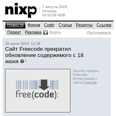
7 августа 2026,
пятница,
04:53:06 MSK
Новости
Форум
Софт
Статьи
Рецепты
Ссылки
Проект
Реклама
Войти
Постучаться
25 июня 2014, 12:18
Сайт Freecode прекратил
обновление содержимого с 18
июня
3
Логотип проекта
Freecode
Иллюстрация с
сайта
Freecode