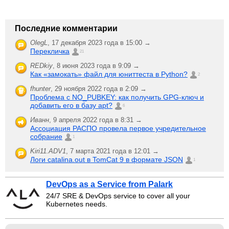
Последние комментарии
OlegL
,
17 декабря 2023 года в 15:00 →
Перекличка
21
REDkiy
,
8 июня 2023 года в 9:09 →
Как «замокать» файл для юниттеста в Python?
2
fhunter
,
29 ноября 2022 года в 2:09 →
Проблема с NO_PUBKEY: как получить GPG-ключ и
добавить его в базу apt?
6
Иванн
,
9 апреля 2022 года в 8:31 →
Ассоциация РАСПО провела первое учредительное
собрание
1
Kiri11.ADV1
,
7 марта 2021 года в 12:01 →
Логи catalina.out в TomCat 9 в формате JSON
1
DevOps as a Service from Palark
24/7 SRE & DevOps service to cover all your
Kubernetes needs.