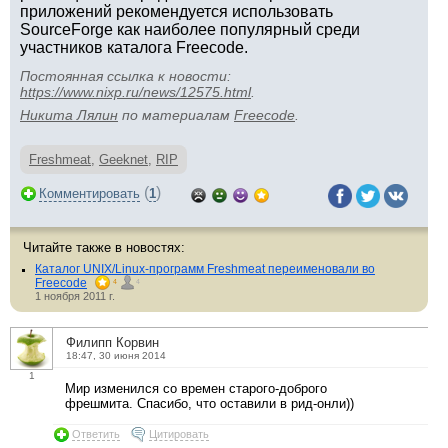
приложений рекомендуется использовать
SourceForge как наиболее популярный среди
участников каталога Freecode.
Постоянная ссылка к новости:
https://www.nixp.ru/news/12575.html
.
Никита Лялин
по материалам
Freecode
.
Freshmeat
,
Geeknet
,
RIP
(
)
Комментировать
1
Читайте также в новостях:
Каталог UNIX/Linux-программ Freshmeat переименовали во
Freecode
4
4
1 ноября 2011 г.
Филипп Корвин
18:47, 30 июня 2014
1
Мир изменился со времен старого-доброго
фрешмита. Спасибо, что оставили в рид-онли))
Ответить
Цитировать