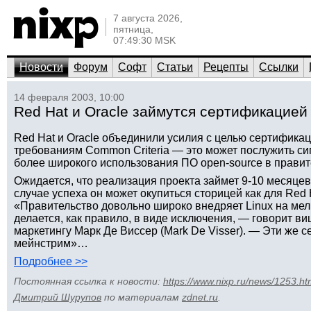
7 августа 2026,
пятница,
07:49:30 MSK
Новости
Форум
Софт
Статьи
Рецепты
Ссылки
14 февраля 2003, 10:00
Red Hat и Oracle займутся сертификацией 
Red Hat и Oracle объединили усилия с целью сертификац
требованиям Common Criteria — это может послужить с
более широкого использования ПО open-source в прави
Ожидается, что реализация проекта займет 9-10 месяцев 
случае успеха он может окупиться сторицей как для Red Ha
«Правительство довольно широко внедряет Linux на мелк
делается, как правило, в виде исключения, — говорит ви
маркетингу Марк Де Виссер (Mark De Visser). — Эти же 
мейнстрим»…
Подробнее >>
Постоянная ссылка к новости:
https://www.nixp.ru/news/1253.ht
Дмитрий Шурупов
по материалам
zdnet.ru
.