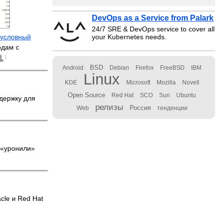
DevOps as a Service from Palark
24/7 SRE & DevOps service to cover all
зусловный
your Kubernetes needs.
дам с
1
BSD
Android
Debian
Firefox
FreeBSD
IBM
Linux
KDE
Microsoft
Mozilla
Novell
Open Source
Red Hat
SCO
Sun
Ubuntu
ддержку для
релизы
Россия
Web
тенденции
e «уронили»
cle и Red Hat