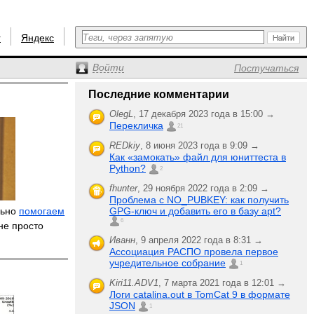
r
Яндекс
Войти
Постучаться
Последние комментарии
OlegL
,
17 декабря 2023 года в 15:00 →
Перекличка
21
REDkiy
,
8 июня 2023 года в 9:09 →
Как «замокать» файл для юниттеста в
Python?
2
fhunter
,
29 ноября 2022 года в 2:09 →
Проблема с NO_PUBKEY: как получить
льно
помогаем
GPG-ключ и добавить его в базу apt?
6
 не просто
Иванн
,
9 апреля 2022 года в 8:31 →
Ассоциация РАСПО провела первое
учредительное собрание
1
Kiri11.ADV1
,
7 марта 2021 года в 12:01 →
Логи catalina.out в TomCat 9 в формате
JSON
1