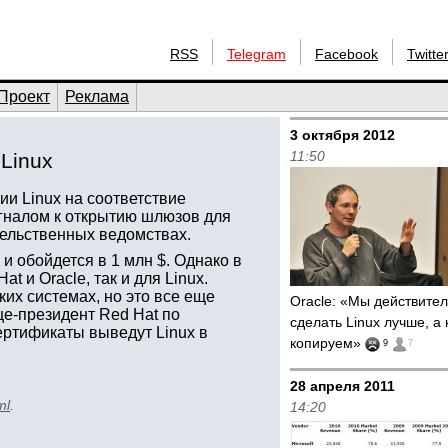
RSS
Telegram
Facebook
Twitte
Проект
Реклама
3 октября 2012
11:50
Linux
ии Linux на соответствие
игналом к открытию шлюзов для
тельственных ведомствах.
и обойдется в 1 млн $. Однако в
t и Oracle, так и для Linux.
их системах, но это все еще
Oracle: «Мы действите
це-президент Red Hat по
сделать Linux лучше, а
сертификаты выведут Linux в
копируем»
9
7
28 апреля 2011
ml
.
14:20