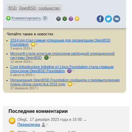
BSD
,
OpenBSD
,
сообщество
(
)
Комментировать
0
Читайте также в новостях:
2014 год стал самым успешным для организации OpenBSD
Foundation
3
3 марта 2015 г.
Microsoft стала золотым спонсором свободной операционной
системы OpenBSD
2
12 июля 2015 г.
Core Infrastructure Initiative от Linux Foundation стала главным
спонсором OpenBSD Foundation
1
5 августа 2015 г.
Организация OpenBSD Foundation сообщила о перевыполнении
плана сбора средств в 2016 году
1
27 февраля 2017 г.
Последние комментарии
OlegL
,
17 декабря 2023 года в 15:00 →
Перекличка
21