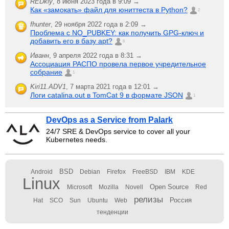
REDkiy
,
8 июня 2023 года в 9:09 →
Как «замокать» файл для юниттеста в Python?
2
fhunter
,
29 ноября 2022 года в 2:09 →
Проблема с NO_PUBKEY: как получить GPG-ключ и
добавить его в базу apt?
6
Иванн
,
9 апреля 2022 года в 8:31 →
Ассоциация РАСПО провела первое учредительное
собрание
1
Kiri11.ADV1
,
7 марта 2021 года в 12:01 →
Логи catalina.out в TomCat 9 в формате JSON
1
DevOps as a Service from Palark
24/7 SRE & DevOps service to cover all your
Kubernetes needs.
BSD
Android
Debian
Firefox
FreeBSD
IBM
KDE
Linux
Open Source
Microsoft
Mozilla
Novell
Red
релизы
Россия
Hat
SCO
Sun
Ubuntu
Web
тенденции