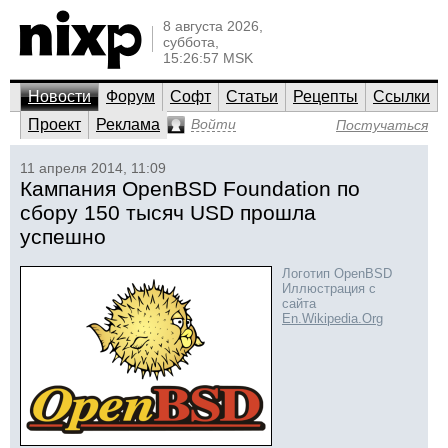
8 августа 2026,
суббота,
15:26:57 MSK
Новости
Форум
Софт
Статьи
Рецепты
Ссылки
Проект
Реклама
Войти
Постучаться
11 апреля 2014, 11:09
Кампания OpenBSD Foundation по
сбору 150 тысяч USD прошла
успешно
Логотип OpenBSD
Иллюстрация с
сайта
En.Wikipedia.Org