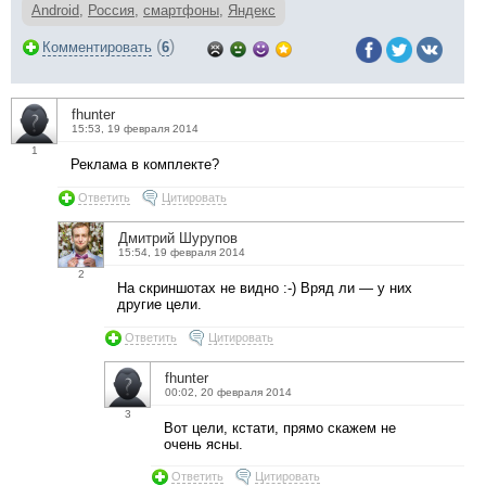
Android
,
Россия
,
смартфоны
,
Яндекс
(
)
Комментировать
6
fhunter
15:53, 19 февраля 2014
1
Реклама в комплекте?
Ответить
Цитировать
Дмитрий Шурупов
15:54, 19 февраля 2014
2
На скриншотах не видно :-) Вряд ли — у них
другие цели.
Ответить
Цитировать
fhunter
00:02, 20 февраля 2014
3
Вот цели, кстати, прямо скажем не
очень ясны.
Ответить
Цитировать