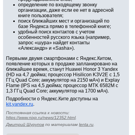
определение по входящему звонку
организации, даже если ее нет в адресной
книге пользователя;
поиск ближайших мест и организаций по
базе Яндекса прямо в телефонной книге;
удобный поиск контактов с учетом
особенностей русского языка (например,
запрос «шура» найдет контакты
«Александр» и «Sasha»).
Первыми двумя смартфонами с Яндекс.Китом,
появление которых в продаже запланировано на
ближайшее время, станут Huawei Honor 3 Yandex
(HD на 4,7 дюйма; процессор Hisilicon K3V2E с 1,5
ГГц Quad Core; аккумулятор на 2150 мАч) и Explay
Flame (IPS на 4,5 дюйма; процессор MTK 6582M с
1,3 ГГц Quad Core; аккумулятор на 1700 мАч).
Подробности о Яндекс.Ките доступны на
kit.yandex.ru
.
Постоянная ссылка к новости:
https://www.nixp.ru/news/12352.html
.
Дмитрий Шурупов
по материалам
lenta.ru
.