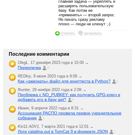
главная задача — укреплять и
расширять пользовательскую
базу. Как потом ее
«применять» — второй запрос.
Но пихать сразу рекламу
плохо — люди не клюнут ;-)
Ответить
Цитировать
Последние комментарии
OlegL
,
17 декабря 2023 года в 15:00 →
Перекличка
21
REDkiy
,
8 июня 2023 года в 9:09 →
Как «замокать» файл для юниттеста в Python?
2
fhunter
,
29 ноября 2022 года в 2:09 →
Проблема с NO_PUBKEY: как получить GPG-ключ и
добавить его в базу apt?
6
Иванн
,
9 апреля 2022 года в 8:31 →
Ассоциация РАСПО провела первое учредительное
собрание
1
Kiri11.ADV1
,
7 марта 2021 года в 12:01 →
Логи catalina.out в TomCat 9 в формате JSON
1