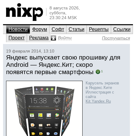
8 августа 2026,
суббота,
23:30:24 MSK
Новости
Форум
Софт
Статьи
Рецепты
Ссылки
Проект
Реклама
Войти
Постучаться
19 февраля 2014, 13:10
Яндекс выпускает свою прошивку для
Android — Яндекс.Кит; скоро
появятся первые смартфоны
1
Карусель экранов
в Яндекс.Ките
Иллюстрация с
сайта
Kit.Yandex.Ru