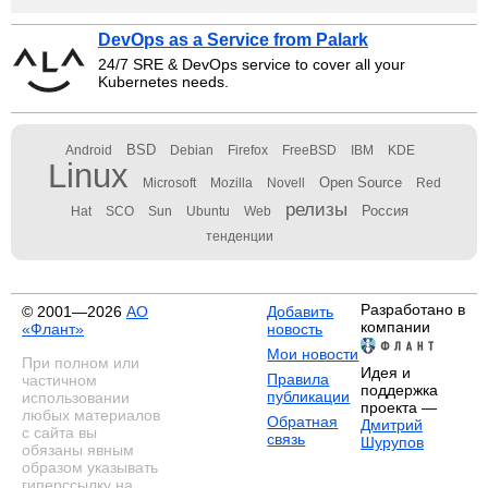
DevOps as a Service from Palark
24/7 SRE & DevOps service to cover all your
Kubernetes needs.
BSD
Android
Debian
Firefox
FreeBSD
IBM
KDE
Linux
Open Source
Microsoft
Mozilla
Novell
Red
релизы
Россия
Hat
SCO
Sun
Ubuntu
Web
тенденции
Разработано в
© 2001—2026
АО
Добавить
компании
«Флант»
новость
Мои новости
При полном или
Идея и
Правила
частичном
поддержка
публикации
использовании
проекта —
любых материалов
Обратная
Дмитрий
с сайта вы
связь
Шурупов
обязаны явным
образом указывать
гиперссылку на