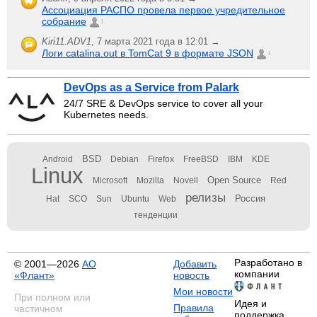
Ассоциация РАСПО провела первое учредительное
собрание
1
Kiri11.ADV1
,
7 марта 2021 года в 12:01 →
Логи catalina.out в TomCat 9 в формате JSON
1
DevOps as a Service from Palark
24/7 SRE & DevOps service to cover all your
Kubernetes needs.
BSD
Android
Debian
Firefox
FreeBSD
IBM
KDE
Linux
Open Source
Microsoft
Mozilla
Novell
Red
релизы
Россия
Hat
SCO
Sun
Ubuntu
Web
тенденции
Разработано в
© 2001—2026
АО
Добавить
компании
«Флант»
новость
Мои новости
При полном или
Идея и
Правила
частичном
поддержка