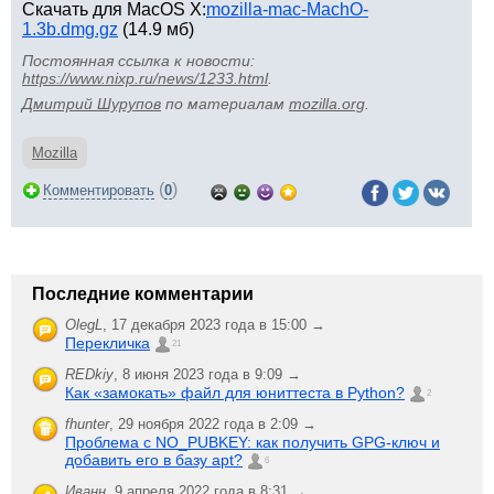
Скачать для MacOS X:
mozilla-mac-MachO-
1.3b.dmg.gz
(14.9 мб)
Постоянная ссылка к новости:
https://www.nixp.ru/news/1233.html
.
Дмитрий Шурупов
по материалам
mozilla.org
.
Mozilla
(
)
Комментировать
0
Последние комментарии
OlegL
,
17 декабря 2023 года в 15:00 →
Перекличка
21
REDkiy
,
8 июня 2023 года в 9:09 →
Как «замокать» файл для юниттеста в Python?
2
fhunter
,
29 ноября 2022 года в 2:09 →
Проблема с NO_PUBKEY: как получить GPG-ключ и
добавить его в базу apt?
6
Иванн
,
9 апреля 2022 года в 8:31 →