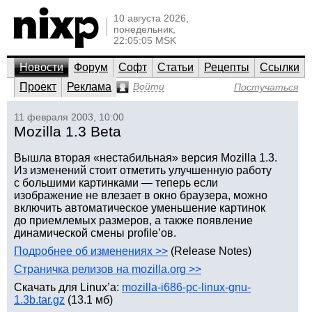
10 августа 2026,
понедельник,
22:05:05 MSK
Новости
Форум
Софт
Статьи
Рецепты
Ссылки
Проект
Реклама
Войти
Постучаться
11 февраля 2003, 10:00
Mozilla 1.3 Beta
Вышла вторая «нестабильная» версия Mozilla 1.3.
Из изменений стоит отметить улучшенную работу
с большими картинками — теперь если
изображение не влезает в окно браузера, можно
включить автоматическое уменьшение картинок
до приемлемых размеров, а также появление
динамической смены profile’ов.
Подробнее об изменениях >>
(Release Notes)
Страничка релизов на mozilla.org >>
Скачать для Linux’а:
mozilla-i686-pc-linux-gnu-
1.3b.tar.gz
(13.1 мб)