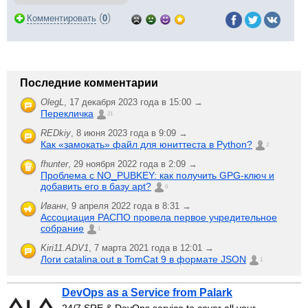
(
)
Комментировать
0
Последние комментарии
OlegL
,
17 декабря 2023 года в 15:00 →
Перекличка
21
REDkiy
,
8 июня 2023 года в 9:09 →
Как «замокать» файл для юниттеста в Python?
2
fhunter
,
29 ноября 2022 года в 2:09 →
Проблема с NO_PUBKEY: как получить GPG-ключ и
добавить его в базу apt?
6
Иванн
,
9 апреля 2022 года в 8:31 →
Ассоциация РАСПО провела первое учредительное
собрание
1
Kiri11.ADV1
,
7 марта 2021 года в 12:01 →
Логи catalina.out в TomCat 9 в формате JSON
1
DevOps as a Service from Palark