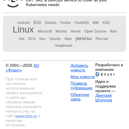
24/7 SRE & DevOps service to cover all your
Kubernetes needs.
BSD
Android
Debian
Firefox
FreeBSD
IBM
KDE
Linux
Open Source
Microsoft
Mozilla
Novell
Red
релизы
Россия
Hat
SCO
Sun
Ubuntu
Web
тенденции
Разработано в
© 2001—2026
АО
Добавить
компании
«Флант»
новость
Мои новости
При полном или
Идея и
Правила
частичном
поддержка
публикации
использовании
проекта —
любых материалов
Обратная
Дмитрий
с сайта вы
связь
Шурупов
обязаны явным
образом указывать
гиперссылку на
сайт
www.nixp.ru
в
качестве
источника.