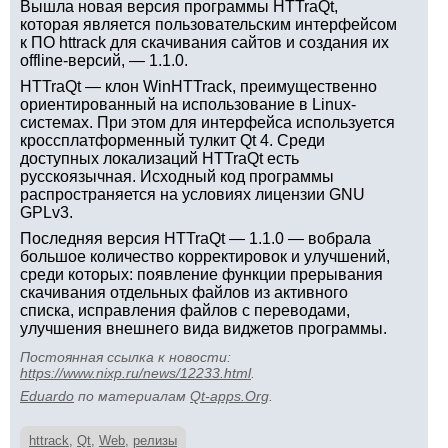
Вышла новая версия программы HTTraQt,
которая является пользовательским интерфейсом
к ПО httrack для скачивания сайтов и создания их
offline-версий, — 1.1.0.
HTTraQt — клон WinHTTrack, преимущественно
ориентированный на использование в Linux-
системах. При этом для интерфейса используется
кроссплатформенный тулкит Qt 4. Среди
доступных локализаций HTTraQt есть
русскоязычная. Исходный код программы
распространяется на условиях лицензии GNU
GPLv3.
Последняя версия HTTraQt — 1.1.0 — вобрала
большое количество корректировок и улучшений,
среди которых: появление функции прерывания
скачивания отдельных файлов из активного
списка, исправления файлов с переводами,
улучшения внешнего вида виджетов программы.
Постоянная ссылка к новости:
https://www.nixp.ru/news/12233.html
.
Eduardo
по материалам
Qt-apps.Org
.
httrack
,
Qt
,
Web
,
релизы