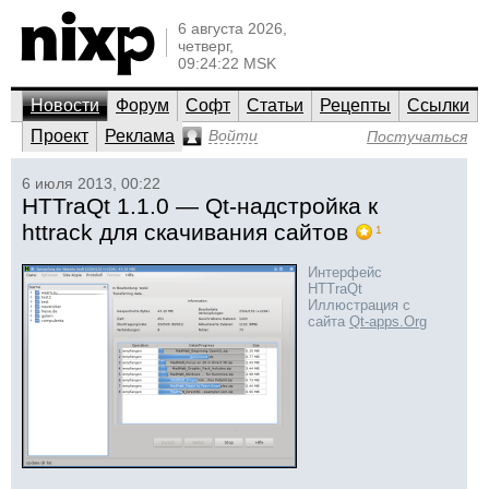
6 августа 2026,
четверг,
09:24:22 MSK
Новости
Форум
Софт
Статьи
Рецепты
Ссылки
Проект
Реклама
Войти
Постучаться
6 июля 2013, 00:22
HTTraQt 1.1.0 — Qt-надстройка к
httrack для скачивания сайтов
1
Интерфейс
HTTraQt
Иллюстрация с
сайта
Qt-apps.Org