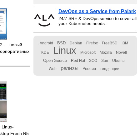
DevOps as a Service from Palark
24/7 SRE & DevOps service to cover all
your Kubernetes needs.
BSD
Android
Debian
Firefox
FreeBSD
IBM
2 — новый
Linux
 корпоративных
KDE
Microsoft
Mozilla
Novell
Open Source
Red Hat
SCO
Sun
Ubuntu
релизы
Россия
Web
тенденции
 Linux-
ktop Fresh R5