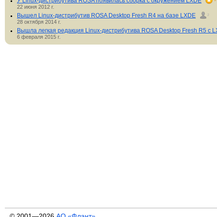
У Linux-дистрибутива ROSA появилась сборка с окружением LXDE
22 июня 2012 г.
Вышел Linux-дистрибутив ROSA Desktop Fresh R4 на базе LXDE
2
28 октября 2014 г.
Вышла легкая редакция Linux-дистрибутива ROSA Desktop Fresh R5 с 
6 февраля 2015 г.
© 2001—2026
АО «Флант»