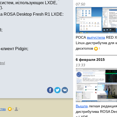
x-систем, использующих LXDE,
07:50
).
а ROSA Desktop Fresh R1 LXDE:
3;
РОСА
выпустила
RED X
Linux-дистрибутив для
десктопов
-клиент Pidgin;
1
6 февраля 2015
tml
.
13:33
Вышла
легкая редакция
ства
2
3
дистрибутива ROSA Des