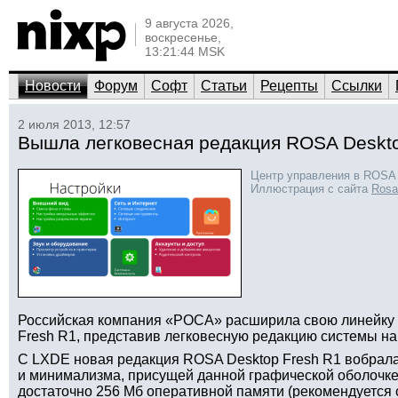
9 августа 2026,
воскресенье,
13:21:44 MSK
Новости
Форум
Софт
Статьи
Рецепты
Ссылки
2 июля 2013, 12:57
Вышла легковесная редакция ROSA Deskto
Центр управления в ROSA 
Иллюстрация с сайта
Rosa
Российская компания «РОСА» расширила свою линейку
Fresh R1, представив легковесную редакцию системы на
С LXDE новая редакция ROSA Desktop Fresh R1 вобрала
и минимализма, присущей данной графической оболочке.
достаточно 256 Мб оперативной памяти (рекомендуется о