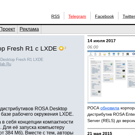
RSS
Telegram
Facebook
Twitte
Проект
Реклама
14 июля 2017
06:00
p Fresh R1 с LXDE
2
Desktop Fresh R1 LXDE
lab.Ru
РОСА
обновила
корпор
 дистрибутивов ROSA Desktop
 базе рабочего окружения LXDE.
дистрибутив ROSA Enter
Server (RELS) до верси
 в себя концепции компактности
 Для её запуска компьютеру
т 384 Мб). Вместе с тем, авторы
21 мая 2015