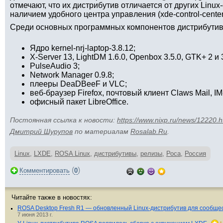
отмечают, что их дистрибутив отличается от других Linu
наличием удобного центра управления (xde-control-center
Среди основных программных компонентов дистрибутив
Ядро kernel-nrj-laptop-3.8.12;
X-Server 13, LightDM 1.6.0, Openbox 3.5.0, GTK+ 2 и 
PulseAudio 3;
Network Manager 0.9.8;
плееры DeaDBeeF и VLC;
веб-браузер Firefox, почтовый клиент Claws Mail, IM
офисный пакет LibreOffice.
Постоянная ссылка к новости:
https://www.nixp.ru/news/12220.h
Дмитрий Шурупов
по материалам
Rosalab.Ru
.
Linux
,
LXDE
,
ROSA Linux
,
дистрибутивы
,
релизы
,
Роса
,
Россия
(
)
Комментировать
0
Читайте также в новостях:
ROSA Desktop Fresh R1 — обновленный Linux-дистрибутив для сообще
7 июня 2013 г.
5