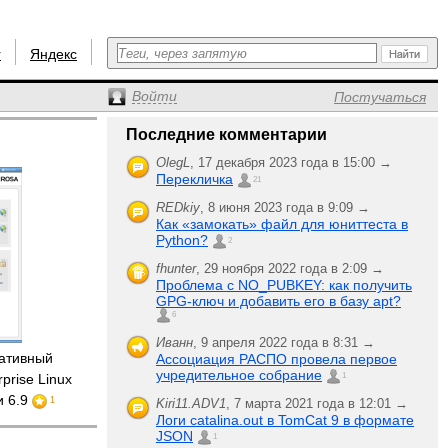
r
Яндекс
Войти
Постучаться
Последние комментарии
OlegL
,
17 декабря 2023 года в 15:00 →
Перекличка
21
REDkiy
,
8 июня 2023 года в 9:09 →
Как «замокать» файл для юниттеста в
Python?
2
fhunter
,
29 ноября 2022 года в 2:09 →
Проблема с NO_PUBKEY: как получить
GPG-ключ и добавить его в базу apt?
6
Иванн
,
9 апреля 2022 года в 8:31 →
ативный
Ассоциация РАСПО провела первое
учредительное собрание
prise Linux
1
и 6.9
1
Kiri11.ADV1
,
7 марта 2021 года в 12:01 →
Логи catalina.out в TomCat 9 в формате
JSON
1