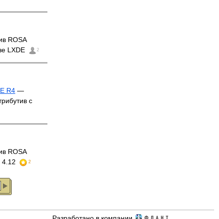
тив ROSA
азе LXDE
2
DE R4
—
трибутив с
тив ROSA
E 4.12
2
Разработано в компании