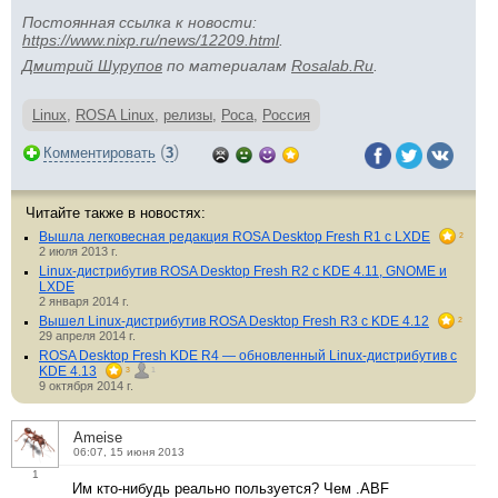
Постоянная ссылка к новости:
https://www.nixp.ru/news/12209.html
.
Дмитрий Шурупов
по материалам
Rosalab.Ru
.
Linux
,
ROSA Linux
,
релизы
,
Роса
,
Россия
(
)
Комментировать
3
Читайте также в новостях:
Вышла легковесная редакция ROSA Desktop Fresh R1 с LXDE
2
2 июля 2013 г.
Linux-дистрибутив ROSA Desktop Fresh R2 с KDE 4.11, GNOME и
LXDE
2 января 2014 г.
Вышел Linux-дистрибутив ROSA Desktop Fresh R3 с KDE 4.12
2
29 апреля 2014 г.
ROSA Desktop Fresh KDE R4 — обновленный Linux-дистрибутив с
KDE 4.13
3
1
9 октября 2014 г.
Ameise
06:07, 15 июня 2013
1
Им кто-нибудь реально пользуется? Чем .ABF