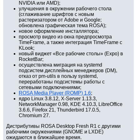
NVIDIA или AMD);
улучшения в окружении рабочего стола
(сглаживание шрифтов с новым
растеризатором от Adobe и Google;
обновлена графическая тема ROSA);
новое оформление инсталлятора;
просмотр видео из окна предпросмотра
TimeFrame, а также интеграция TimeFrame с
KLook;
новый виджет «Все рабочие столы» (Expo) в
RocketBar;
осуществлена миграция на systemd
подсистем дисплейных менеджеров (DM),
отказ от pm-utils в пользу systemd,
переработаны подсистемы работы с
сетевыми подключениями;
ROSA Media Player (ROMP) 1.6
;
ядро Linux 3.8.12, X-Server 1.13.3,
NetworkManager 0.98, KDE 4.10.3, LibreOffice
3.6.6, Firefox 21, Thunderbird 17.0.5,
Chromium 27.
Дистрибутивы ROSA Desktop Fresh R1 с другими
рабочими окружениями (GNOME и LXDE)
ожидаются в ближайшее время.