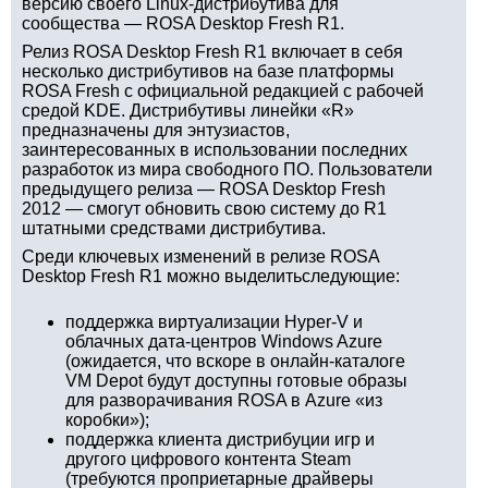
версию своего Linux-дистрибутива для
сообщества — ROSA Desktop Fresh R1.
Релиз ROSA Desktop Fresh R1 включает в себя
несколько дистрибутивов на базе платформы
ROSA Fresh с официальной редакцией с рабочей
средой KDE. Дистрибутивы линейки «R»
предназначены для энтузиастов,
заинтересованных в использовании последних
разработок из мира свободного ПО. Пользователи
предыдущего релиза — ROSA Desktop Fresh
2012 — смогут обновить свою систему до R1
штатными средствами дистрибутива.
Среди ключевых изменений в релизе ROSA
Desktop Fresh R1 можно выделитьследующие:
поддержка виртуализации Hyper-V и
облачных дата-центров Windows Azure
(ожидается, что вскоре в онлайн-каталоге
VM Depot будут доступны готовые образы
для разворачивания ROSA в Azure «из
коробки»);
поддержка клиента дистрибуции игр и
другого цифрового контента Steam
(требуются проприетарные драйверы