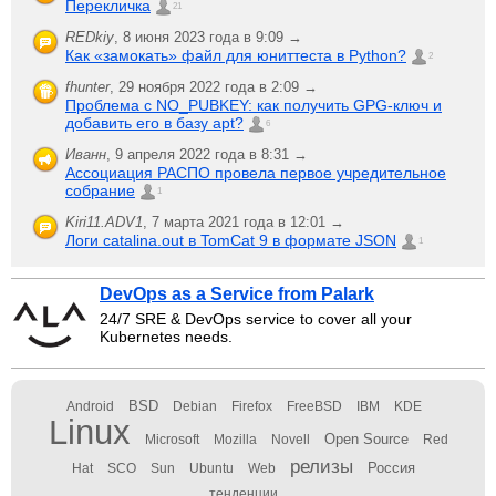
Перекличка
21
REDkiy
,
8 июня 2023 года в 9:09 →
Как «замокать» файл для юниттеста в Python?
2
fhunter
,
29 ноября 2022 года в 2:09 →
Проблема с NO_PUBKEY: как получить GPG-ключ и
добавить его в базу apt?
6
Иванн
,
9 апреля 2022 года в 8:31 →
Ассоциация РАСПО провела первое учредительное
собрание
1
Kiri11.ADV1
,
7 марта 2021 года в 12:01 →
Логи catalina.out в TomCat 9 в формате JSON
1
DevOps as a Service from Palark
24/7 SRE & DevOps service to cover all your
Kubernetes needs.
BSD
Android
Debian
Firefox
FreeBSD
IBM
KDE
Linux
Open Source
Microsoft
Mozilla
Novell
Red
релизы
Россия
Hat
SCO
Sun
Ubuntu
Web
тенденции