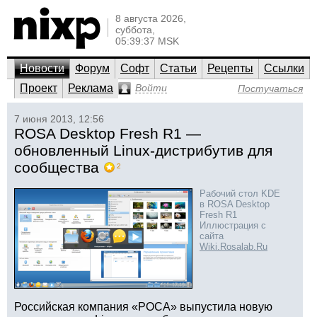
8 августа 2026,
суббота,
05:39:37 MSK
Новости
Форум
Софт
Статьи
Рецепты
Ссылки
Проект
Реклама
Войти
Постучаться
7 июня 2013, 12:56
ROSA Desktop Fresh R1 —
обновленный Linux-дистрибутив для
сообщества
2
Рабочий стол KDE
в ROSA Desktop
Fresh R1
Иллюстрация с
сайта
Wiki.Rosalab.Ru
Российская компания «РОСА» выпустила новую