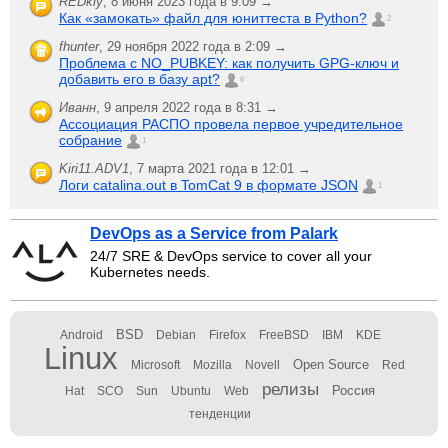
REDkiy
,
8 июня 2023 года в 9:09 →
Как «замокать» файл для юниттеста в Python?
2
fhunter
,
29 ноября 2022 года в 2:09 →
Проблема с NO_PUBKEY: как получить GPG-ключ и
добавить его в базу apt?
6
Иванн
,
9 апреля 2022 года в 8:31 →
Ассоциация РАСПО провела первое учредительное
собрание
1
Kiri11.ADV1
,
7 марта 2021 года в 12:01 →
Логи catalina.out в TomCat 9 в формате JSON
1
DevOps as a Service from Palark
24/7 SRE & DevOps service to cover all your
Kubernetes needs.
BSD
Android
Debian
Firefox
FreeBSD
IBM
KDE
Linux
Open Source
Microsoft
Mozilla
Novell
Red
релизы
Россия
Hat
SCO
Sun
Ubuntu
Web
тенденции