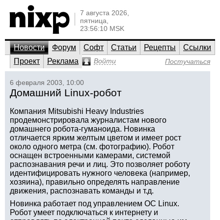
7 августа 2026,
пятница,
23:56:10 MSK
Новости
Форум
Софт
Статьи
Рецепты
Ссылки
Проект
Реклама
Войти
Постучаться
6 февраля 2003, 10:00
Домашний Linux-робот
Компания Mitsubishi Heavy Industries
продемонстрировала журналистам нового
домашнего робота-гуманоида. Новинка
отличается ярким желтым цветом и имеет рост
около одного метра (см. фотографию). Робот
оснащен встроенными камерами, системой
распознавания речи и лиц. Это позволяет роботу
идентифицировать нужного человека (например,
хозяина), правильно определять направление
движения, распознавать команды и т.д.
Новинка работает под управлением ОС Linux.
Робот умеет подключаться к интернету и