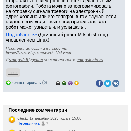
отправлять по электронной почте сделанные им
фотографии. Робота можно запрограммировать
на отправку сигнала тревоги на электронный
адрес хозяина или его телефон в том случае, если
в доме происходит нечто подозрительное, что
робот может увидеть или услышать…
Подробнее >>
(Домашний робот Mitsubishi под
управлением Linux)
Постоянная ссылка к новости:
https://www.nixp.ru/news/1204.html
.
Дмитрий Шурупов
по материалам
compulenta.ru
.
Linux
(
)
Комментировать
0
Последние комментарии
OlegL
,
17 декабря 2023 года в 15:00 →
Перекличка
21