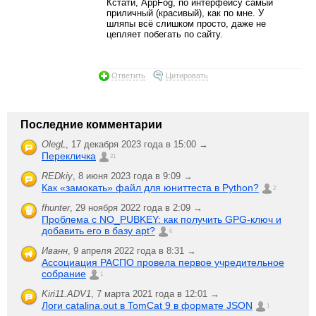
Кстати, AppFog, по интерфейсу самый
приличный (красивый), как по мне. У
шляпы всё слишком просто, даже не
цепляет побегать по сайту.
Ответить
Цитировать
Последние комментарии
OlegL
,
17 декабря 2023 года в 15:00 →
Перекличка
21
REDkiy
,
8 июня 2023 года в 9:09 →
Как «замокать» файл для юниттеста в Python?
2
fhunter
,
29 ноября 2022 года в 2:09 →
Проблема с NO_PUBKEY: как получить GPG-ключ и
добавить его в базу apt?
6
Иванн
,
9 апреля 2022 года в 8:31 →
Ассоциация РАСПО провела первое учредительное
собрание
1
Kiri11.ADV1
,
7 марта 2021 года в 12:01 →
Логи catalina.out в TomCat 9 в формате JSON
1