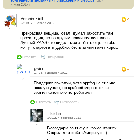
контейнеризированных приложений и DevOps
4 мая 2017 г.
Voronin Kirill
2
23:19, 29 ноября 2012
1
Прекрасная вещица, юзал, думал захостить там
проект один, но по другим причинам обошлось.
Лучший PAAS что видел, может быть еще Heroku,
но тут стартовать удобно, бесплатный пакет хорош.
Ответить
Цитировать
gwinn
1
17:35, 4 декабря 2012
2
Поддержу пожалуй, хотя appfog не сильно
пока уступает, по крайней мере с точки
зрения конечного потребителя.
Ответить
Цитировать
Eleidan
20:12, 4 декабря 2012
3
Благодарю за инфу в комментариях!
Открыл для себя «Америку» :-)