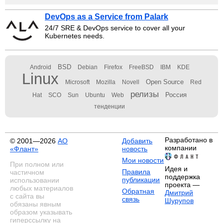
DevOps as a Service from Palark
24/7 SRE & DevOps service to cover all your
Kubernetes needs.
BSD
Android
Debian
Firefox
FreeBSD
IBM
KDE
Linux
Open Source
Microsoft
Mozilla
Novell
Red
релизы
Россия
Hat
SCO
Sun
Ubuntu
Web
тенденции
Разработано в
© 2001—2026
АО
Добавить
компании
«Флант»
новость
Мои новости
При полном или
Идея и
Правила
частичном
поддержка
публикации
использовании
проекта —
любых материалов
Обратная
Дмитрий
с сайта вы
связь
Шурупов
обязаны явным
образом указывать
гиперссылку на