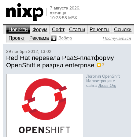
7 августа 2026,
пятница,
10:23:58 MSK
Новости
Форум
Софт
Статьи
Рецепты
Ссылки
Проект
Реклама
Войти
Постучаться
29 ноября 2012, 13:02
Red Hat перевела PaaS-платформу
OpenShift в разряд enterprise
3
Логотип OpenShift
Иллюстрация с
сайта
Jboss.Org