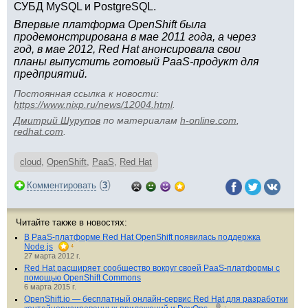
СУБД MySQL и PostgreSQL.
Впервые платформа OpenShift была
продемонстрирована в мае 2011 года, а через
год, в мае 2012, Red Hat анонсировала свои
планы выпустить готовый PaaS-продукт для
предприятий.
Постоянная ссылка к новости:
https://www.nixp.ru/news/12004.html
.
Дмитрий Шурупов
по материалам
h-online.com
,
redhat.com
.
cloud
,
OpenShift
,
PaaS
,
Red Hat
(
)
Комментировать
3
Читайте также в новостях:
В PaaS-платформе Red Hat OpenShift появилась поддержка
Node.js
4
27 марта 2012 г.
Red Hat расширяет сообщество вокруг своей PaaS-платформы с
помощью OpenShift Commons
6 марта 2015 г.
OpenShift.io — бесплатный онлайн-сервис Red Hat для разработки
1