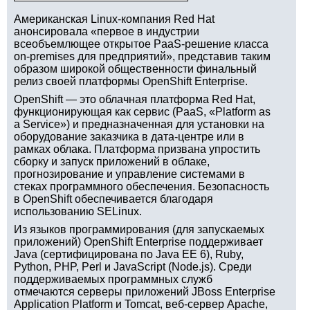
Американская Linux-компания Red Hat
анонсировала «первое в индустрии
всеобъемлющее открытое PaaS-решение класса
on-premises для предприятий», представив таким
образом широкой общественности финальный
релиз своей платформы OpenShift Enterprise.
OpenShift — это облачная платформа Red Hat,
функционирующая как сервис (PaaS, «Platform as
a Service») и предназначенная для установки на
оборудование заказчика в дата-центре или в
рамках облака. Платформа призвана упростить
сборку и запуск приложений в облаке,
прогнозирование и управление системами в
стеках программного обеспечения. Безопасность
в OpenShift обеспечивается благодаря
использованию SELinux.
Из языков программирования (для запускаемых
приложений) OpenShift Enterprise поддерживает
Java (сертифицирована по Java EE 6), Ruby,
Python, PHP, Perl и JavaScript (Node.js). Среди
поддерживаемых программных служб
отмечаются серверы приложений JBoss Enterprise
Application Platform и Tomcat, веб-сервер Apache,