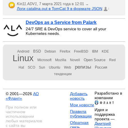
Kiri11.ADV1
,
7 марта 2021 года в 12:01 →
Логи catalina.out в TomCat 9 в формате JSON
1
DevOps as a Service from Palark
24/7 SRE & DevOps service to cover all your
Kubernetes needs.
BSD
Android
Debian
Firefox
FreeBSD
IBM
KDE
Linux
Open Source
Microsoft
Mozilla
Novell
Red
релизы
Россия
Hat
SCO
Sun
Ubuntu
Web
тенденции
Разработано в
© 2001—2026
АО
Добавить
компании
«Флант»
новость
Мои новости
При полном или
Идея и
Правила
частичном
поддержка
публикации
использовании
проекта —
любых материалов
Обратная
Дмитрий
с сайта вы
связь
Шурупов