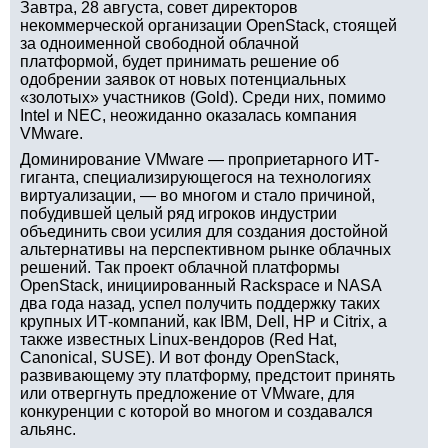
Завтра, 28 августа, совет директоров
некоммерческой организации OpenStack, стоящей
за одноименной свободной облачной
платформой, будет принимать решение об
одобрении заявок от новых потенциальных
«золотых» участников (Gold). Среди них, помимо
Intel и NEC, неожиданно оказалась компания
VMware.
Доминирование VMware — проприетарного ИТ-
гиганта, специализирующегося на технологиях
виртуализации, — во многом и стало причиной,
побудившей целый ряд игроков индустрии
объединить свои усилия для создания достойной
альтернативы на перспективном рынке облачных
решений. Так проект облачной платформы
OpenStack, инициированный Rackspace и NASA
два года назад, успел получить поддержку таких
крупных ИТ-компаний, как IBM, Dell, HP и Citrix, а
также известных Linux-вендоров (Red Hat,
Canonical, SUSE). И вот фонду OpenStack,
развивающему эту платформу, предстоит принять
или отвергнуть предложение от VMware, для
конкуренции с которой во многом и создавался
альянс.