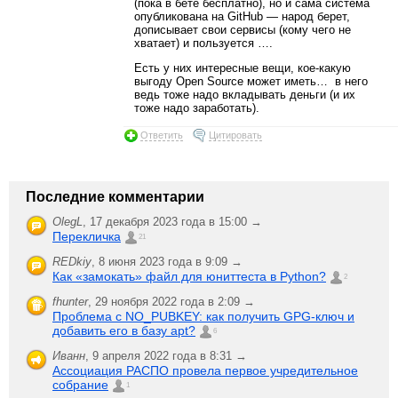
(пока в бете бесплатно), но и сама система
опубликована на GitHub — народ берет,
дописывает свои сервисы (кому чего не
хватает) и пользуется ….
Есть у них интересные вещи, кое-какую
выгоду Open Source может иметь… в него
ведь тоже надо вкладывать деньги (и их
тоже надо заработать).
Ответить
Цитировать
Последние комментарии
OlegL
,
17 декабря 2023 года в 15:00 →
Перекличка
21
REDkiy
,
8 июня 2023 года в 9:09 →
Как «замокать» файл для юниттеста в Python?
2
fhunter
,
29 ноября 2022 года в 2:09 →
Проблема с NO_PUBKEY: как получить GPG-ключ и
добавить его в базу apt?
6
Иванн
,
9 апреля 2022 года в 8:31 →
Ассоциация РАСПО провела первое учредительное
собрание
1