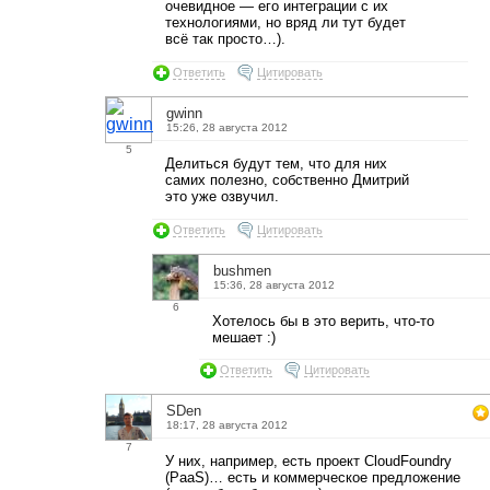
очевидное — его интеграции с их
технологиями, но вряд ли тут будет
всё так просто…).
Ответить
Цитировать
gwinn
15:26, 28 августа 2012
5
Делиться будут тем, что для них
самих полезно, собственно Дмитрий
это уже озвучил.
Ответить
Цитировать
bushmen
15:36, 28 августа 2012
6
Хотелось бы в это верить, что-то
мешает :)
Ответить
Цитировать
SDen
18:17, 28 августа 2012
7
У них, например, есть проект CloudFoundry
(PaaS)… есть и коммерческое предложение