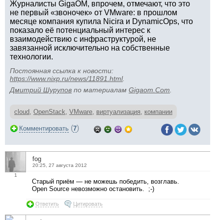
Журналисты GigaOM, впрочем, отмечают, что это
не первый «звоночек» от VMware: в прошлом
месяце компания купила Nicira и DynamicOps, что
показало её потенциальный интерес к
взаимодействию с инфраструктурой, не
завязанной исключительно на собственные
технологии.
Постоянная ссылка к новости:
https://www.nixp.ru/news/11891.html
.
Дмитрий Шурупов
по материалам
Gigaom.Com
.
cloud
,
OpenStack
,
VMware
,
виртуализация
,
компании
(
)
Комментировать
7
fog
20:25, 27 августа 2012
1
Старый приём — не можешь победить, возглавь.
Open Source невозможно остановить. ;-)
Ответить
Цитировать