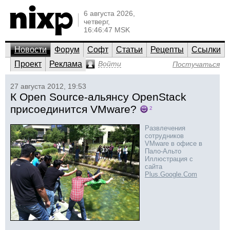
6 августа 2026,
четверг,
16:46:47 MSK
Новости
Форум
Софт
Статьи
Рецепты
Ссылки
Проект
Реклама
Войти
Постучаться
27 августа 2012, 19:53
К Open Source-альянсу OpenStack
присоединится VMware?
2
Развлечения
сотрудников
VMware в офисе в
Пало-Альто
Иллюстрация с
сайта
Plus.Google.Com