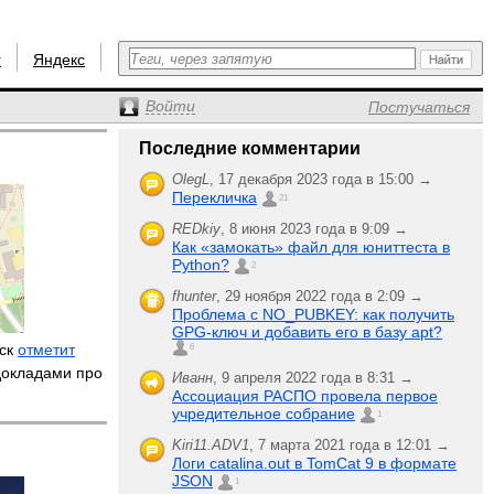
r
Яндекс
Войти
Постучаться
Последние комментарии
OlegL
,
17 декабря 2023 года в 15:00 →
Перекличка
21
REDkiy
,
8 июня 2023 года в 9:09 →
Как «замокать» файл для юниттеста в
Python?
2
fhunter
,
29 ноября 2022 года в 2:09 →
Проблема с NO_PUBKEY: как получить
GPG-ключ и добавить его в базу apt?
рск
отметит
6
докладами про
Иванн
,
9 апреля 2022 года в 8:31 →
Ассоциация РАСПО провела первое
учредительное собрание
1
Kiri11.ADV1
,
7 марта 2021 года в 12:01 →
Логи catalina.out в TomCat 9 в формате
JSON
1