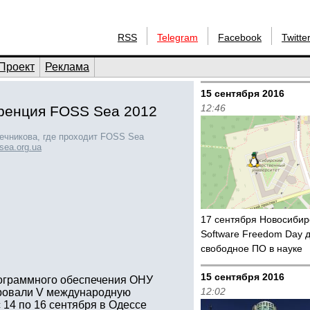
RSS
Telegram
Facebook
Twitte
Проект
Реклама
15 сентября 2016
12:46
еренция FOSS Sea 2012
ечникова, где проходит FOSS Sea
sea.org.ua
17 сентября Новосиби
Software Freedom Day 
свободное ПО в науке
15 сентября 2016
ограммного обеспечения ОНУ
12:02
ировали V международную
 14 по 16 сентября в Одессе