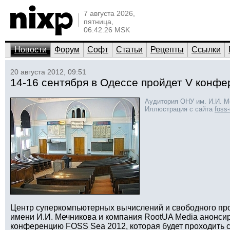
7 августа 2026,
пятница,
06:42:26 MSK
Новости
Форум
Софт
Статьи
Рецепты
Ссылки
20 августа 2012, 09:51
14-16 сентября в Одессе пройдет V конф
Аудитория ОНУ им. И.И. М
Иллюстрация с сайта
foss-
Центр суперкомпьютерных вычислений и свободного пр
имени И.И. Мечникова и компания RootUA Media анонс
конференцию FOSS Sea 2012, которая будет проходить с