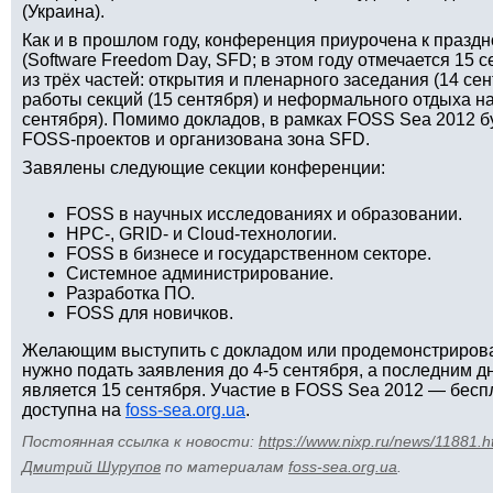
(Украина).
Как и в прошлом году, конференция приурочена к праз
(Software Freedom Day, SFD; в этом году отмечается 15 
из трёх частей: открытия и пленарного заседания (14 се
работы секций (15 сентября) и неформального отдыха на
сентября). Помимо докладов, в рамках FOSS Sea 2012 б
FOSS-проектов и организована зона SFD.
Завялены следующие секции конференции:
FOSS в научных исследованиях и образовании.
HPC-, GRID- и Cloud-технологии.
FOSS в бизнесе и государственном секторе.
Системное администрирование.
Разработка ПО.
FOSS для новичков.
Желающим выступить с докладом или продемонстрироват
нужно подать заявления до 4-5 сентября, а последним д
является 15 сентября. Участие в FOSS Sea 2012 — бесп
доступна на
foss-sea.org.ua
.
Постоянная ссылка к новости:
https://www.nixp.ru/news/11881.h
Дмитрий Шурупов
по материалам
foss-sea.org.ua
.