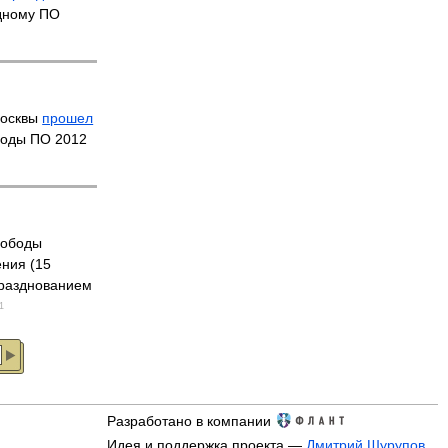
дному ПО
Москвы
прошел
ободы ПО 2012
вободы
ния (15
празднованием
1
Разработано в компании
Идея и поддержка проекта —
Дмитрий Шурупов