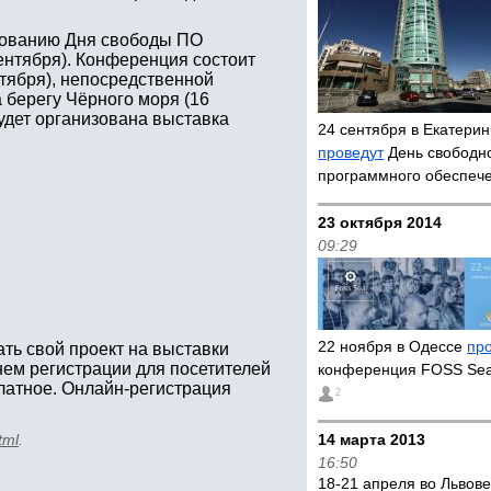
днованию Дня свободы ПО
сентября). Конференция состоит
нтября), непосредственной
 берегу Чёрного моря (16
удет организована выставка
24 сентября в Екатерин
проведут
День свободн
программного обеспеч
23 октября 2014
09:29
22 ноября в Одессе
пр
ь свой проект на выставки
нем регистрации для посетителей
конференция FOSS Se
латное. Онлайн-регистрация
2
tml
.
14 марта 2013
16:50
18-21 апреля во Львов