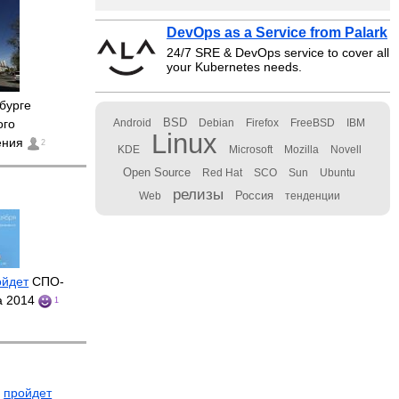
DevOps as a Service from Palark
24/7 SRE & DevOps service to cover all
your Kubernetes needs.
бурге
BSD
ого
Android
Debian
Firefox
FreeBSD
IBM
Linux
ения
2
KDE
Microsoft
Mozilla
Novell
Open Source
Red Hat
SCO
Sun
Ubuntu
релизы
Россия
Web
тенденции
ойдет
СПО-
a 2014
1
е
пройдет