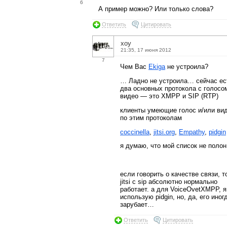
6
А пример можно? Или только слова?
Ответить
Цитировать
xoy
21:35, 17 июня 2012
7
Чем Вас
Ekiga
не устроила?
… Ладно не устроила… сейчас ес
два основных протокола с голосо
видео — это XMPP и SIP (RTP)
клиенты умеющие голос и/или ви
по этим протоколам
coccinella
,
jitsi.org
,
Empathy
,
pidgin
я думаю, что мой список не поло
если говорить о качестве связи, т
jitsi с sip абсолютно нормально
работает. а для VoiceOvetXMPP, я
использую pidgin, но, да, его иног
зарубает…
Ответить
Цитировать