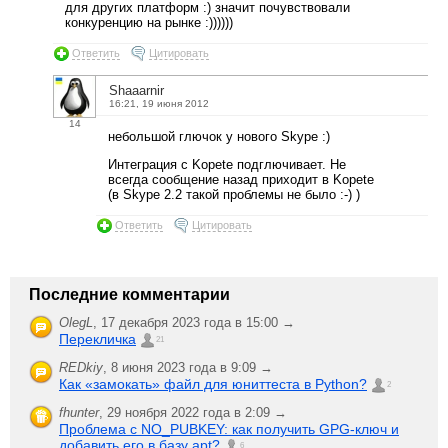
для других платформ :) значит почувствовали
конкуренцию на рынке :))))))
Ответить
Цитировать
Shaaarnir
16:21, 19 июня 2012
14
небольшой глючок у нового Skype :)
Интеграция с Kopete подглючивает. Не
всегда сообщение назад приходит в Kopete
(в Skype 2.2 такой проблемы не было :-) )
Ответить
Цитировать
Последние комментарии
OlegL
,
17 декабря 2023 года в 15:00 →
Перекличка
21
REDkiy
,
8 июня 2023 года в 9:09 →
Как «замокать» файл для юниттеста в Python?
2
fhunter
,
29 ноября 2022 года в 2:09 →
Проблема с NO_PUBKEY: как получить GPG-ключ и
добавить его в базу apt?
6