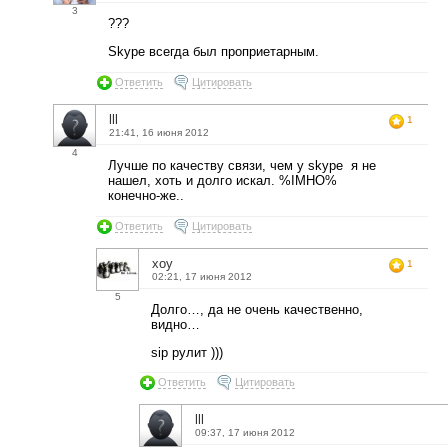
3
???
Skype всегда был проприетарным.
Ответить
Цитировать
lll
1
21:41, 16 июня 2012
4
Лучше по качеству связи, чем у skype я не
нашел, хоть и долго искал. %IMHO%
конечно-же..
Ответить
Цитировать
xoy
1
02:21, 17 июня 2012
5
Долго…, да не очень качественно,
видно…
sip рулит )))
Ответить
Цитировать
lll
09:37, 17 июня 2012