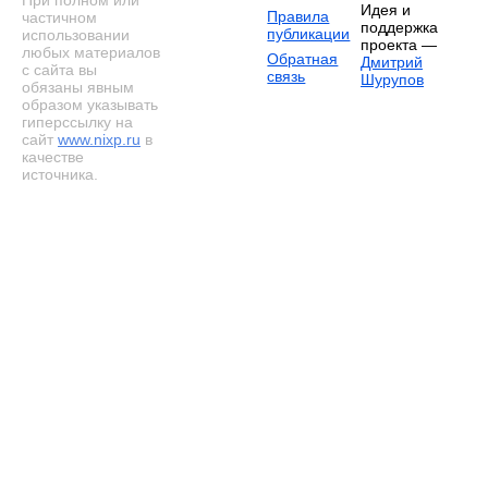
Идея и
Правила
частичном
поддержка
публикации
использовании
проекта —
любых материалов
Обратная
Дмитрий
с сайта вы
связь
Шурупов
обязаны явным
образом указывать
гиперссылку на
сайт
www.nixp.ru
в
качестве
источника.