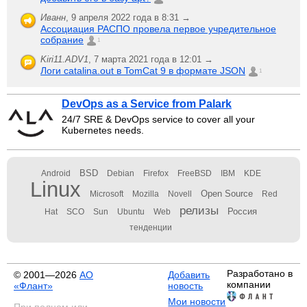
Иванн
,
9 апреля 2022 года в 8:31 →
Ассоциация РАСПО провела первое учредительное
собрание
1
Kiri11.ADV1
,
7 марта 2021 года в 12:01 →
Логи catalina.out в TomCat 9 в формате JSON
1
DevOps as a Service from Palark
24/7 SRE & DevOps service to cover all your
Kubernetes needs.
BSD
Android
Debian
Firefox
FreeBSD
IBM
KDE
Linux
Open Source
Microsoft
Mozilla
Novell
Red
релизы
Россия
Hat
SCO
Sun
Ubuntu
Web
тенденции
Разработано в
© 2001—2026
АО
Добавить
компании
«Флант»
новость
Мои новости
При полном или