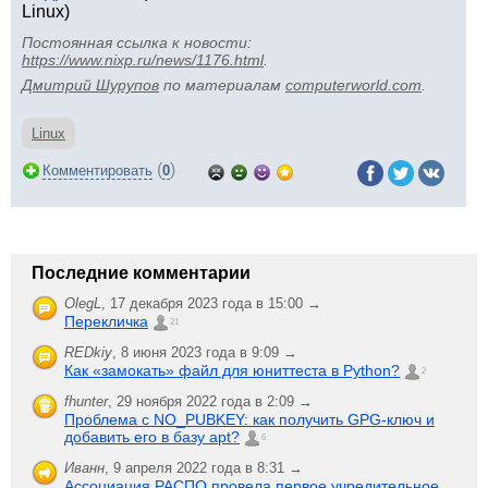
Linux)
Постоянная ссылка к новости:
https://www.nixp.ru/news/1176.html
.
Дмитрий Шурупов
по материалам
computerworld.com
.
Linux
(
)
Комментировать
0
Последние комментарии
OlegL
,
17 декабря 2023 года в 15:00 →
Перекличка
21
REDkiy
,
8 июня 2023 года в 9:09 →
Как «замокать» файл для юниттеста в Python?
2
fhunter
,
29 ноября 2022 года в 2:09 →
Проблема с NO_PUBKEY: как получить GPG-ключ и
добавить его в базу apt?
6
Иванн
,
9 апреля 2022 года в 8:31 →
Ассоциация РАСПО провела первое учредительное