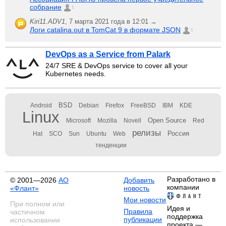
собрание
1
Kiri11.ADV1
,
7 марта 2021 года в 12:01 →
Логи catalina.out в TomCat 9 в формате JSON
1
DevOps as a Service from Palark
24/7 SRE & DevOps service to cover all your
Kubernetes needs.
BSD
Android
Debian
Firefox
FreeBSD
IBM
KDE
Linux
Open Source
Microsoft
Mozilla
Novell
Red
релизы
Россия
Hat
SCO
Sun
Ubuntu
Web
тенденции
Разработано в
© 2001—2026
АО
Добавить
компании
«Флант»
новость
Мои новости
При полном или
Идея и
Правила
частичном
поддержка
публикации
использовании
проекта —