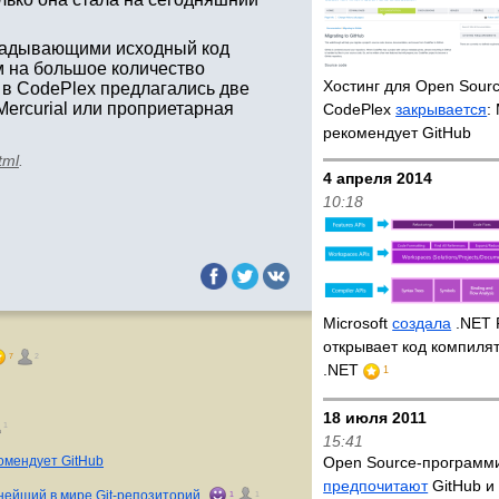
кладывающими исходный код
м на большое количество
Хостинг для Open Sour
 в CodePlex предлагались две
Mercurial или проприетарная
CodePlex
закрывается
:
рекомендует GitHub
tml
.
4 апреля 2014
10:18
Microsoft
создала
.NET 
открывает код компилят
7
2
.NET
1
18 июля 2011
1
15:41
комендует GitHub
Open Source-програм
предпочитают
GitHub и
пнейший в мире Git-репозиторий
1
1