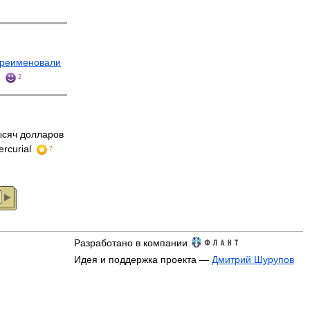
реименовали
n
2
ысяч долларов
rcurial
7
Разработано в компании
Идея и поддержка проекта —
Дмитрий Шурупов