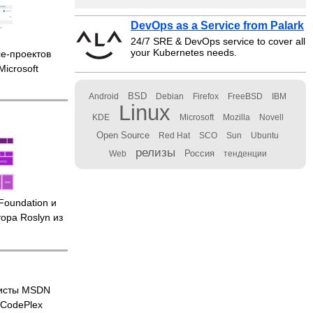
DevOps as a Service from Palark
24/7 SRE & DevOps service to cover all
your Kubernetes needs.
ce-проектов
 Microsoft
BSD
Android
Debian
Firefox
FreeBSD
IBM
Linux
KDE
Microsoft
Mozilla
Novell
Open Source
Red Hat
SCO
Sun
Ubuntu
релизы
Россия
Web
тенденции
Foundation и
ора Roslyn из
мисты MSDN
 CodePlex