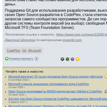
день».
Поддержка Git для использования разработчиками, вы
своих Open Source-разработок в CodePlex, стала ответо
запросов самого сообщества программистов. До сих пор
другие системы контроля версий (на выбор): свободная 
Microsoft TFS (Team Foundation Server).
Постоянная ссылка к новости:
https://www.nixp.ru/news/11658.h
Дмитрий Шурупов
по материалам
pcworld.com
.
CodePlex
,
Git
,
Microsoft
(
)
Комментировать
1
Читайте также в новостях:
Microsoft жертвует 25 тысяч долларов Open Source-проекту Mercurial
8 сентября 2010 г.
Microsoft открыла хранилище программного кода CodePlex
19 мая 2006 г.
Open Source-программисты MSDN предпочитают GitHub и CodePlex
18 июля 2011 г.
Хостинг для Open Source-проектов CodePlex закрывается: Microsoft ре
3 апреля 2017 г.
Microsoft разрабатывает Windows в Open Source-системе Git, и это кру