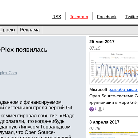
RSS
Telegram
Facebook
Twitte
Проект
Реклама
25 мая 2017
07:15
ePlex появилась
plex.Com
Microsoft
разрабатывае
Open Source-системе Gi
озданном и финансируемом
крупнейший в мире Git
й системы контроля версий Git.
1
1
рокомментировал событие: «Надо
дполагали, что когда-нибудь
3 апреля 2017
озданную Линусом Торвальдсом
07:26
 думал, что Open Source-
олько она стала на сегодняшний