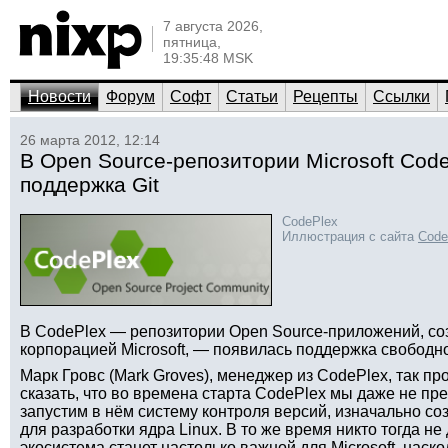
7 августа 2026,
пятница,
19:35:48 MSK
Новости
Форум
Софт
Статьи
Рецепты
Ссылки
26 марта 2012, 12:14
В Open Source-репозитории Microsoft Cod
поддержка Git
CodePlex
Иллюстрация с сайта
Code
В CodePlex — репозитории Open Source-приложений, с
корпорацией Microsoft, — появилась поддержка свободно
Марк Гровс (Mark Groves), менеджер из CodePlex, так п
сказать, что во времена старта CodePlex мы даже не пре
запустим в нём систему контроля версий, изначально с
для разработки ядра Linux. В то же время никто тогда не
экосистема станет настолько важной для Microsoft, наск