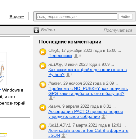
r
Яндекс
Войти
Постучаться
Последние комментарии
OlegL
,
17 декабря 2023 года в 15:00 →
Перекличка
21
REDkiy
,
8 июня 2023 года в 9:09 →
Как «замокать» файл для юниттеста в
Python?
2
fhunter
,
29 ноября 2022 года в 2:09 →
Проблема с NO_PUBKEY: как получить
т
Windows в
GPG-ключ и добавить его в базу apt?
t, и это
6
-репозиторий
Иванн
,
9 апреля 2022 года в 8:31 →
Ассоциация РАСПО провела первое
учредительное собрание
1
Kiri11.ADV1
,
7 марта 2021 года в 12:01 →
Логи catalina.out в TomCat 9 в формате
JSON
1