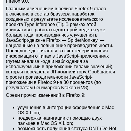
Firefox 9.0.
Главным изменением в релизе Firefox 9 стало
включение в состав браузера наработок,
созданных в результате исследовательского
проекта Type Inference (TI). В рамках этой
инициативы, работа над которой ведется уже
больше года, производились улучшения в
JavaScript-движке Firefox — SpiderMonkey, —
нацеленные на повышение производительности.
Последнее достигается за счет генерирования
информации о типах в JavaScript-приложениях
(путем анализа кода и наблюдения за
используемыми в приложении типами значений),
которая передается JIT-компилятору. Сообщается
о росте производительности JavaScript-
приложений в Firefox 9 на 30 процентов (по
результатам бенчмарков Kraken и V8).
Среди прочих изменений в Firefox 9:
улучшения в интеграции оформления с Mac
OS X Lion;
поддержка навигации с помощью двух
пальцев в Mac OS X Lion;
возможность получения статуса DNT (Do Not