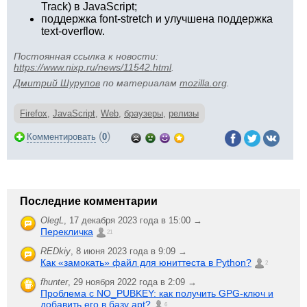
Track) в JavaScript;
поддержка font-stretch и улучшена поддержка
text-overflow.
Постоянная ссылка к новости:
https://www.nixp.ru/news/11542.html
.
Дмитрий Шурупов
по материалам
mozilla.org
.
Firefox
,
JavaScript
,
Web
,
браузеры
,
релизы
(
)
Комментировать
0
Последние комментарии
OlegL
,
17 декабря 2023 года в 15:00 →
Перекличка
21
REDkiy
,
8 июня 2023 года в 9:09 →
Как «замокать» файл для юниттеста в Python?
2
fhunter
,
29 ноября 2022 года в 2:09 →
Проблема с NO_PUBKEY: как получить GPG-ключ и
добавить его в базу apt?
6