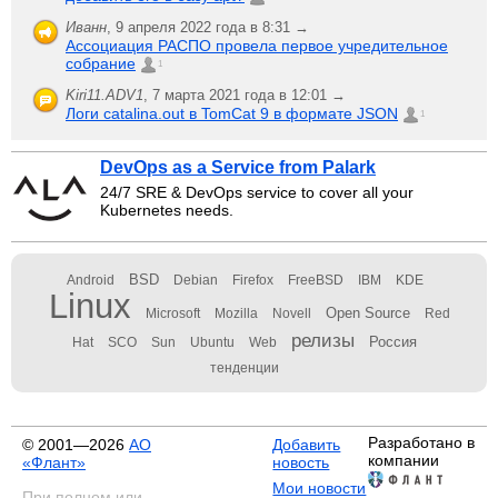
Иванн
,
9 апреля 2022 года в 8:31 →
Ассоциация РАСПО провела первое учредительное
собрание
1
Kiri11.ADV1
,
7 марта 2021 года в 12:01 →
Логи catalina.out в TomCat 9 в формате JSON
1
DevOps as a Service from Palark
24/7 SRE & DevOps service to cover all your
Kubernetes needs.
BSD
Android
Debian
Firefox
FreeBSD
IBM
KDE
Linux
Open Source
Microsoft
Mozilla
Novell
Red
релизы
Россия
Hat
SCO
Sun
Ubuntu
Web
тенденции
Разработано в
© 2001—2026
АО
Добавить
компании
«Флант»
новость
Мои новости
При полном или