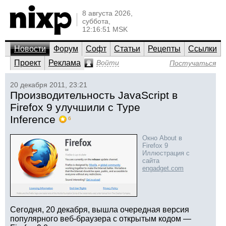
8 августа 2026,
суббота,
12:16:51 MSK
Новости
Форум
Софт
Статьи
Рецепты
Ссылки
Проект
Реклама
Войти
Постучаться
20 декабря 2011, 23:21
Производительность JavaScript в
Firefox 9 улучшили с Type
Inference
6
Окно About в
Firefox 9
Иллюстрация с
сайта
engadget.com
Сегодня, 20 декабря, вышла очередная версия
популярного веб-браузера с открытым кодом —