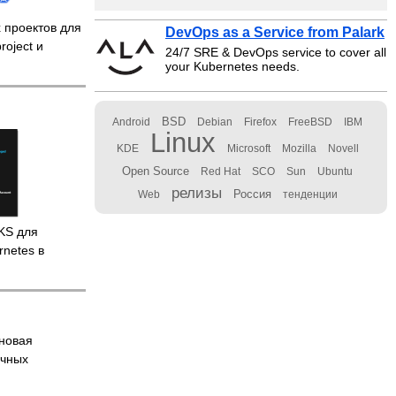
 проектов для
DevOps as a Service from Palark
roject и
24/7 SRE & DevOps service to cover all
your Kubernetes needs.
BSD
Android
Debian
Firefox
FreeBSD
IBM
Linux
KDE
Microsoft
Mozilla
Novell
Open Source
Red Hat
SCO
Sun
Ubuntu
релизы
Россия
Web
тенденции
KS для
rnetes в
новая
ачных