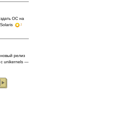
здать ОС на
Solaris
2
новый релиз
с unikernels —