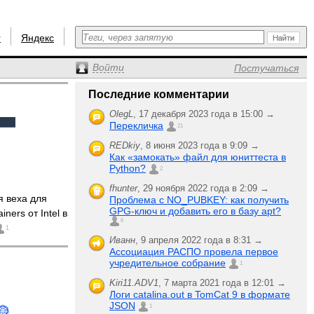
r
Яндекс
Войти
Постучаться
Последние комментарии
OlegL
,
17 декабря 2023 года в 15:00 →
Перекличка
21
REDkiy
,
8 июня 2023 года в 9:09 →
Как «замокать» файл для юниттеста в
Python?
2
fhunter
,
29 ноября 2022 года в 2:09 →
 веха для
Проблема с NO_PUBKEY: как получить
GPG-ключ и добавить его в базу apt?
ners от Intel в
6
1
Иванн
,
9 апреля 2022 года в 8:31 →
Ассоциация РАСПО провела первое
учредительное собрание
1
Kiri11.ADV1
,
7 марта 2021 года в 12:01 →
Логи catalina.out в TomCat 9 в формате
JSON
1