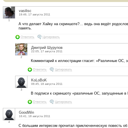
vasilisc
19:46, 17 августа 2011
1
А что делает Хайку на скриншоте?… ведь она ведёт родосло
память.
Ответить
Цитировать
Дмитрий Шурупов
22:05, 17 августа 2011
2
Комментарий к иллюстрации гласит: «Различные ОС,
Ответить
Цитировать
KoLoBoK
06:45, 18 августа 2011
3
В подписи к скриншоту «различные ОС, запущенные в
Ответить
Цитировать
GoodWin
16:41, 18 августа 2011
4
С большим интересом прочитал приключенческую повесть об 