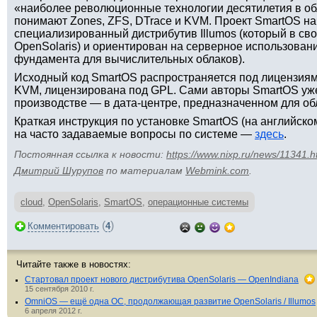
«наиболее революционные технологии десятилетия в об
понимают Zones, ZFS, DTrace и KVM. Проект SmartOS на
специализированный дистрибутив Illumos (который в св
OpenSolaris) и ориентирован на серверное использовани
фундамента для вычислительных облаков).
Исходный код SmartOS распространяется под лицензиями
KVM, лицензирована под GPL. Сами авторы SmartOS уже
производстве — в дата-центре, предназначенном для о
Краткая инструкция по установке SmartOS (на английско
на часто задаваемые вопросы по системе —
здесь
.
Постоянная ссылка к новости:
https://www.nixp.ru/news/11341.h
Дмитрий Шурупов
по материалам
Webmink.com
.
cloud
,
OpenSolaris
,
SmartOS
,
операционные системы
(
)
Комментировать
4
Читайте также в новостях:
Стартовал проект нового дистрибутива OpenSolaris — OpenIndiana
15 сентября 2010 г.
OmniOS — ещё одна ОС, продолжающая развитие OpenSolaris / Illumos
6 апреля 2012 г.