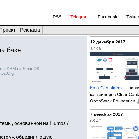
RSS
Telegram
Facebook
Twitte
Проект
Реклама
12 декабря 2017
12:46
на базе
е в KVM на SmartOS
tos.Org
Kata Containers
— новая
контейнеров Clear Contai
OpenStack Foundation
7 декабря 2017
08:41
емы, основанной на Illumos /
систему, объединяющую