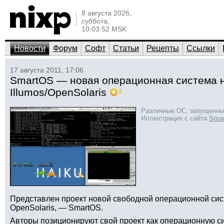
8 августа 2026,
суббота,
10:03:52 MSK
Новости
Форум
Софт
Статьи
Рецепты
Ссылки
17 августа 2011, 17:06
SmartOS — новая операционная система 
Illumos/OpenSolaris
2
Различные ОС, запущенны
Иллюстрация с сайта
Smar
Представлен проект новой свободной операционной сист
OpenSolaris, — SmartOS.
Авторы позиционируют свой проект как операционную 