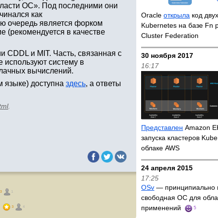
ласти ОС». Под последними они
чинался как
Oracle
открыла
код двух
ою очередь является форком
Kubernetes на базе Fn p
е (рекомендуется в качестве
Cluster Federation
 CDDL и MIT. Часть, связанная с
30 ноября 2017
 используют систему в
16:17
блачных вычислений.
м языке) доступна
здесь
, а ответы
tml
.
Представлен
Amazon E
запуска кластеров Kube
облаке AWS
24 апреля 2015
17:25
OSv
— принципиально 
3
1
свободная ОС для обл
применений
3
4
5