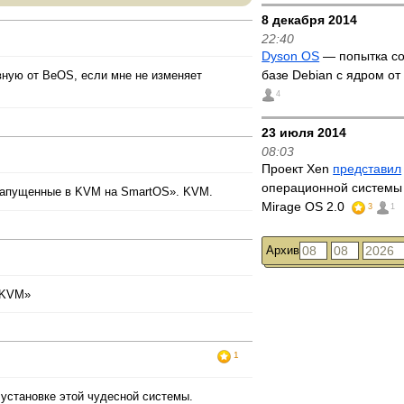
8 декабря 2014
22:40
Dyson OS
— попытка со
базе Debian с ядром от 
вную от BeOS, если мне не изменяет
4
23 июля 2014
08:03
Проект Xen
представил
операционной системы 
 запущенные в KVM на SmartOS». KVM.
Mirage OS 2.0
3
1
Архив
 KVM»
1
установке этой чудесной системы.