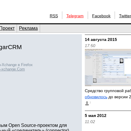
RSS
Telegram
Facebook
Twitte
Проект
Реклама
14 августа 2015
17:50
ugarCRM
Xchange в Firefox
-xchange.Com
Средство групповой раб
обновилось
до версии 
7
5 мая 2012
11:02
ным Open Source-проектом для
ьный «соединитель» (connector)