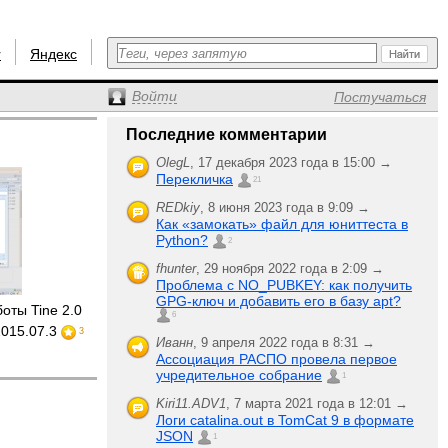
r
Яндекс
Войти
Постучаться
Последние комментарии
OlegL
,
17 декабря 2023 года в 15:00 →
Перекличка
21
REDkiy
,
8 июня 2023 года в 9:09 →
Как «замокать» файл для юниттеста в
Python?
2
fhunter
,
29 ноября 2022 года в 2:09 →
Проблема с NO_PUBKEY: как получить
GPG-ключ и добавить его в базу apt?
оты Tine 2.0
6
2015.07.3
3
Иванн
,
9 апреля 2022 года в 8:31 →
Ассоциация РАСПО провела первое
учредительное собрание
1
Kiri11.ADV1
,
7 марта 2021 года в 12:01 →
Логи catalina.out в TomCat 9 в формате
JSON
1