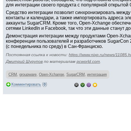
для интеграции своего продукта с популярной открыто
Средство интеграции позволит синхронизировать межд
контакты и календари, а также импортировать адреса эл
аккаунты SugarCRM. Кроме того, Open-Xchange обеспеч
сетями LinkedIn и Facebook, так что эти данные станут 
Демонстрация интеграции между продуктами Open-Xcha
конференции пользователей и разработчиков SugarCon 2
(с понедельника по среду) в Сан-Франциско.
Постоянная ссылка к новости:
https://www.nixp.ru/news/11085.h
Дмитрий Шурупов
по материалам
pcworld.com
.
CRM
,
groupware
,
Open-Xchange
,
SugarCRM
,
интеграция
(
)
Комментировать
0