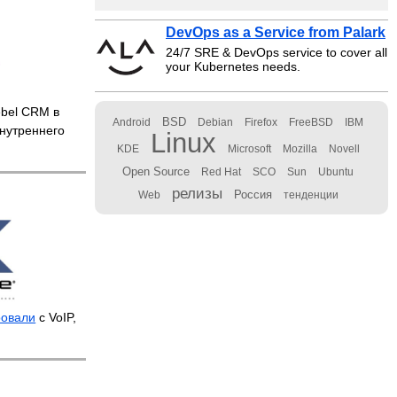
DevOps as a Service from Palark
24/7 SRE & DevOps service to cover all
your Kubernetes needs.
ebel CRM в
BSD
Android
Debian
Firefox
FreeBSD
IBM
нутреннего
Linux
KDE
Microsoft
Mozilla
Novell
Open Source
Red Hat
SCO
Sun
Ubuntu
релизы
Россия
Web
тенденции
ровали
с VoIP,