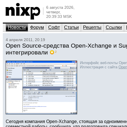
6 августа 2026,
четверг,
20:39:33 MSK
Новости
Форум
Софт
Статьи
Рецепты
Ссылки
4 апреля 2011, 20:19
Open Source-средства Open-Xchange и S
интегрировали
2
Интерфейс веб-почты Open-
Иллюстрация с сайта
Open
Сегодня компания Open-Xchange, стоящая за одноимен
совместной работы, сообщила, что подготовила специал