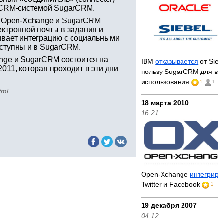
й CRM-системой SugarCRM.
у Open-Xchange и SugarCRM
ектронной почты в задания и
ивает интеграцию с социальными
доступны и в SugarCRM.
nge и SugarCRM состоится на
IBM
отказывается
от Si
011, которая проходит в эти дни
пользу SugarCRM для в
использования
1
1
tml
.
18 марта 2010
16:21
Open-Xchange
интегри
Twitter и Facebook
1
19 декабря 2007
04:12