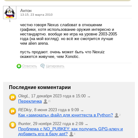
Антон
13:15, 23 марта 2010
1
честно говоря Nexus слабоват в отношении
графики, хотя использование оружия интересно и
нестандартно. вообще же игра на уровне 2003-2005
года (на мой взгляд). но всё же смотрится лучше
чем alien arena.
пусть продают. очень может быть что Nexuiz
окажется живучее, чем Xonotic.
Ответить
Цитировать
Последние комментарии
OlegL
,
17 декабря 2023 года в 15:00 →
Перекличка
21
REDkiy
,
8 июня 2023 года в 9:09 →
Как «замокать» файл для юниттеста в Python?
2
fhunter
,
29 ноября 2022 года в 2:09 →
Проблема с NO_PUBKEY: как получить GPG-ключ и
добавить его в базу apt?
6