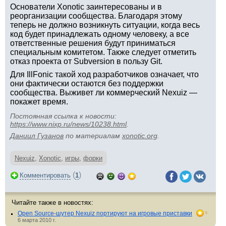
Основатели Xonotic заинтересованы и в
реорганизации сообщества. Благодаря этому
теперь не должно возникнуть ситуации, когда весь
код будет принадлежать одному человеку, а все
ответственные решения будут приниматься
специальным комитетом. Также следует отметить
отказ проекта от Subversion в пользу Git.
Для IllFonic такой ход разработчиков означает, что
они фактически остаются без поддержки
сообщества. Выживет ли коммерческий Nexuiz —
покажет время.
Постоянная ссылка к новости:
https://www.nixp.ru/news/10238.html
.
Даниил Гузанов
по материалам
xonotic.org
.
Nexuiz
,
Xonotic
,
игры
,
форки
(
)
Комментировать
1
Читайте также в новостях:
Open Source-шутер Nexuiz портируют на игровые приставки
5
6 марта 2010 г.