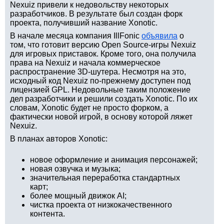
Nexuiz привели к недовольству некоторых
разработчиков. В результате был создан форк
проекта, получивший название Xonotic.
В начале месяца компания IllFonic
объявила
о
том, что готовит версию Open Source-игры Nexuiz
для игровых приставок. Кроме того, она получила
права на Nexuiz и начала коммерческое
распространение 3D-шутера. Несмотря на это,
исходный код Nexuiz по-прежнему доступен под
лицензией GPL. Недовольные таким положение
дел разработчики и решили создать Xonotic. По их
словам, Xonotic будет не просто форком, а
фактически новой игрой, в основу которой ляжет
Nexuiz.
В планах авторов Xonotic:
новое оформление и анимация персонажей;
новая озвучка и музыка;
значительная переработка стандартных
карт;
более мощный движок AI;
чистка проекта от низкокачественного
контента.