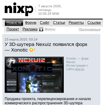
7 августа 2026,
пятница,
10:05:29 MSK
Новости
Форум
Софт
Статьи
Рецепты
Ссылки
Проект
Реклама
Войти
Постучаться
23 марта 2010, 03:14
У 3D-шутера Nexuiz появился форк
— Xonotic
4
Xonotic — форк
Nexuiz
Иллюстрация с
сайта
nixp.ru
Продажа проекта, перелицензирование и начало
коммерческого распространения 3D-шутера