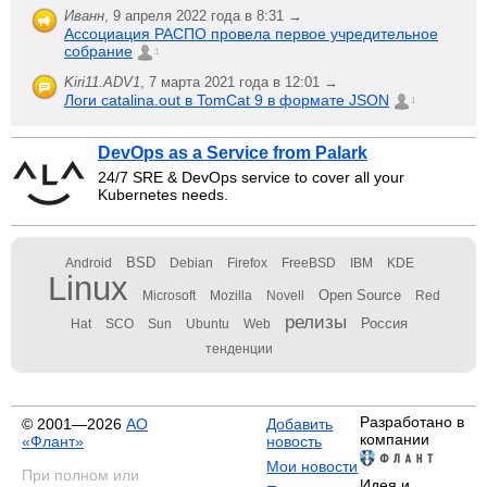
Иванн
,
9 апреля 2022 года в 8:31 →
Ассоциация РАСПО провела первое учредительное
собрание
1
Kiri11.ADV1
,
7 марта 2021 года в 12:01 →
Логи catalina.out в TomCat 9 в формате JSON
1
DevOps as a Service from Palark
24/7 SRE & DevOps service to cover all your
Kubernetes needs.
BSD
Android
Debian
Firefox
FreeBSD
IBM
KDE
Linux
Open Source
Microsoft
Mozilla
Novell
Red
релизы
Россия
Hat
SCO
Sun
Ubuntu
Web
тенденции
Разработано в
© 2001—2026
АО
Добавить
компании
«Флант»
новость
Мои новости
При полном или
Идея и