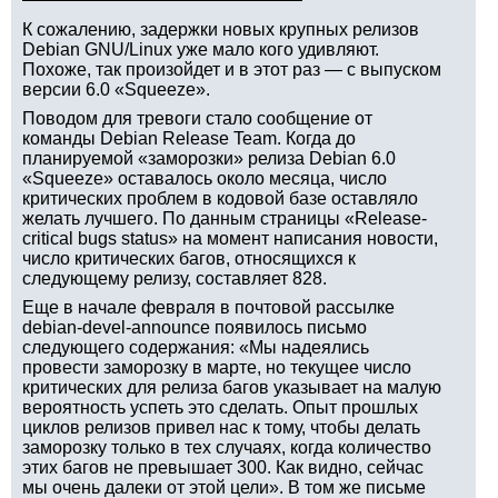
К сожалению, задержки новых крупных релизов
Debian GNU/Linux уже мало кого удивляют.
Похоже, так произойдет и в этот раз — с выпуском
версии 6.0 «Squeeze».
Поводом для тревоги стало сообщение от
команды Debian Release Team. Когда до
планируемой «заморозки» релиза Debian 6.0
«Squeeze» оставалось около месяца, число
критических проблем в кодовой базе оставляло
желать лучшего. По данным страницы «Release-
critical bugs status» на момент написания новости,
число критических багов, относящихся к
следующему релизу, составляет 828.
Еще в начале февраля в почтовой рассылке
debian-devel-announce появилось письмо
следующего содержания: «Мы надеялись
провести заморозку в марте, но текущее число
критических для релиза багов указывает на малую
вероятность успеть это сделать. Опыт прошлых
циклов релизов привел нас к тому, чтобы делать
заморозку только в тех случаях, когда количество
этих багов не превышает 300. Как видно, сейчас
мы очень далеки от этой цели». В том же письме