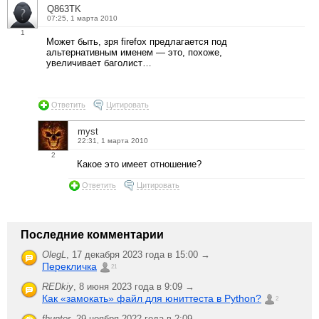
Q863TK
07:25, 1 марта 2010
1
Может быть, зря firefox предлагается под
альтернативным именем — это, похоже,
увеличивает баголист…
Ответить
Цитировать
myst
22:31, 1 марта 2010
2
Какое это имеет отношение?
Ответить
Цитировать
Последние комментарии
OlegL
,
17 декабря 2023 года в 15:00 →
Перекличка
21
REDkiy
,
8 июня 2023 года в 9:09 →
Как «замокать» файл для юниттеста в Python?
2
fhunter
,
29 ноября 2022 года в 2:09 →