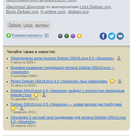
Дмитрий Шурупов
по материалам
Lists.Debian.org
,
Bugs.Debian.org
,
h-online.com
,
debian.org
.
Debian
,
Linux
,
релизы
(
)
Комментировать
2
Читайте также в новостях:
Определены цели релиза Debian GNU/Linux 6.0 «Squeeze»
2
4 августа 2009 г.
Кодовое название следующего релиза Debian GNU/Linux —
«squeeze»
3 сентября 2008 г.
Релиз Debian GNU/Linux 6.0 «Squeeze» был заморожен
4
2
11 августа 2010 г.
Debian GNU/Linux 6.0 «Squeeze» выйдет с полностью свободным
ядром Linux
9
4
15 декабря 2010 г.
Debian GNU/Linux 6.0 «Squeeze» — новая версия дистрибутива
13
9
7 февраля 2011 г.
Объявлен 5-летний срок поддержки для релиза Debian GNU/Linux
6.0 «Squeeze»
18 апреля 2014 г.