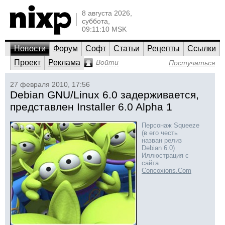
8 августа 2026,
суббота,
09:11:10 MSK
Новости
Форум
Софт
Статьи
Рецепты
Ссылки
Проект
Реклама
Войти
Постучаться
27 февраля 2010, 17:56
Debian GNU/Linux 6.0 задерживается,
представлен Installer 6.0 Alpha 1
Персонаж Squeeze
(в его честь
назван релиз
Debian 6.0)
Иллюстрация с
сайта
Concoxions.Com