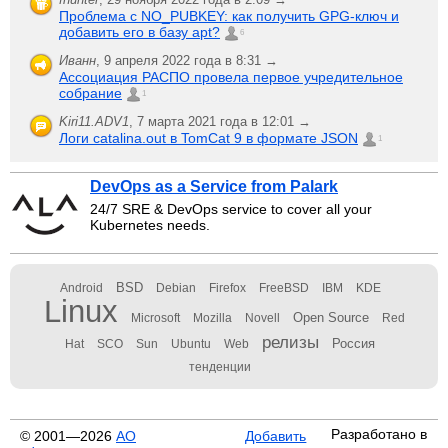
Проблема с NO_PUBKEY: как получить GPG-ключ и
добавить его в базу apt?
6
Иванн
,
9 апреля 2022 года в 8:31 →
Ассоциация РАСПО провела первое учредительное
собрание
1
Kiri11.ADV1
,
7 марта 2021 года в 12:01 →
Логи catalina.out в TomCat 9 в формате JSON
1
DevOps as a Service from Palark
24/7 SRE & DevOps service to cover all your
Kubernetes needs.
BSD
Android
Debian
Firefox
FreeBSD
IBM
KDE
Linux
Open Source
Microsoft
Mozilla
Novell
Red
релизы
Россия
Hat
SCO
Sun
Ubuntu
Web
тенденции
Разработано в
© 2001—2026
АО
Добавить