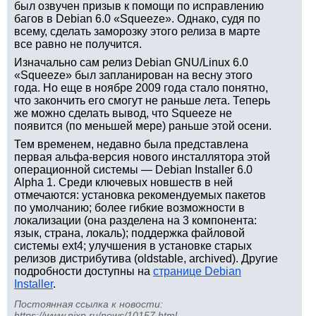
был озвучен призыв к помощи по исправлению
багов в Debian 6.0 «Squeeze». Однако, судя по
всему, сделать заморозку этого релиза в марте
все равно не получится.
Изначально сам релиз Debian GNU/Linux 6.0
«Squeeze» был запланирован на весну этого
года. Но еще в ноябре 2009 года стало понятно,
что закончить его смогут не раньше лета. Теперь
же можно сделать вывод, что Squeeze не
появится (по меньшей мере) раньше этой осени.
Тем временем, недавно была представлена
первая альфа-версия нового инсталлятора этой
операционной системы — Debian Installer 6.0
Alpha 1. Среди ключевых новшеств в ней
отмечаются: установка рекомендуемых пакетов
по умолчанию; более гибкие возможности в
локализации (она разделена на 3 компонента:
язык, страна, локаль); поддержка файловой
системы ext4; улучшения в установке старых
релизов дистрибутива (oldstable, archived). Другие
подробности доступны на
странице Debian
Installer
.
Постоянная ссылка к новости:
https://www.nixp.ru/news/10157.html
.