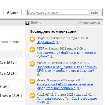
r
Яндекс
Войти
Постучаться
Последние комментарии
OlegL
,
17 декабря 2023 года в 15:00 →
Перекличка
нтернет-утилиты
21
REDkiy
,
8 июня 2023 года в 9:09 →
Как «замокать» файл для юниттеста в
Python?
2
да в 19:34
fhunter
,
29 ноября 2022 года в 2:09 →
Проблема с NO_PUBKEY: как получить
GPG-ключ и добавить его в базу apt?
да в 22:13
6
Иванн
,
9 апреля 2022 года в 8:31 →
Ассоциация РАСПО провела первое
09:38
учредительное собрание
1
Kiri11.ADV1
,
7 марта 2021 года в 12:01 →
 года в 01:08
Логи catalina.out в TomCat 9 в формате
JSON
1