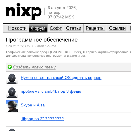
6 августа 2026,
четверг,
07:07:42 MSK
Новости
Форум
Софт
Статьи
Рецепты
Ссылки
Программное обеспечение
GNU/Linux, UNIX, Open Source
Графические рабочие среды (GNOME, KDE, Xfce), X-сервер, администрирование, в
для десктопа, консольные инструменты и даже игры.
Создать новую тему
Нужен совет: на какой OS сделать сервер
проблемы с smb4k под 3 федю
Skype и Alsa
"libpng.so.2" ????????