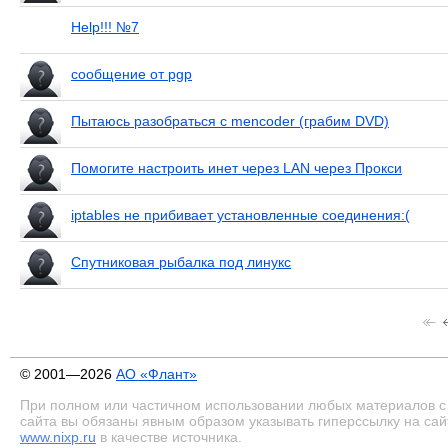
Help!!! №7
сообщение от pgp
Пытаюсь разобраться с mencoder (грабим DVD)
Помогите настроить инет через LAN через Прокси
iptables не прибивает установленные соединения:(
Спутниковая рыбалка под линукс
© 2001—2026
АО «Флант»
При полном или частичном использовании любых материалов с
сайта вы обязаны явным образом указывать гиперссылку на сай
www.nixp.ru
в качестве источника.