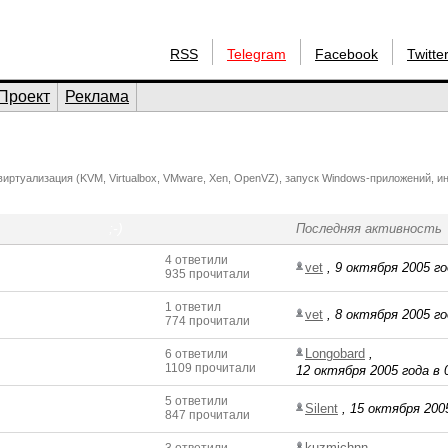
RSS
Telegram
Facebook
Twitte
Проект
Реклама
иртуализация (KVM, Virtualbox, VMware, Xen, OpenVZ), запуск Windows-приложений, и
;-)
Последняя активность
4 ответили
vet
,
9 октября 2005 го
935 прочитали
1 ответил
vet
,
8 октября 2005 го
774 прочитали
Longobard
,
6 ответили
1109 прочитали
12 октября 2005 года в 
5 ответили
Silent
,
15 октября 2005
847 прочитали
kuzmichnn
,