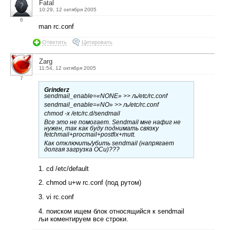
Fatal
10:29, 12 октября 2005
6
man rc.conf
Ответить
Цитировать
Zarg
11:54, 12 октября 2005
7
Grinderz
sendmail_enable=«NONE» >> љ/etc/rc.conf
sendmail_enable=«NO» >> љ/etc/rc.conf
chmod -x /etc/rc.d/sendmail
Все это не помогает. Sendmail мне нафиг не
нужен, так как буду поднимать связку
fetchmail+procmail+postfix+mutt.
Как отключить/убить sendmail (напрягает
долгая загрузка ОСи)???
1. cd /etc/default
2. chmod u+w rc.conf (под рутом)
3. vi rc.conf
4. поиском ищем блок относящийся к sendmail
љи коментируем все строки.