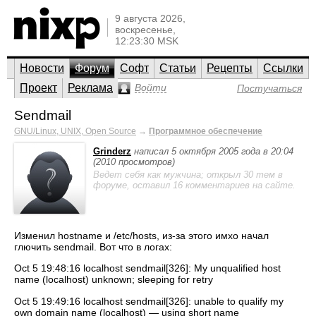
9 августа 2026,
воскресенье,
12:23:30 MSK
Новости
Форум
Софт
Статьи
Рецепты
Ссылки
Проект
Реклама
Войти
Постучаться
Sendmail
GNU/Linux, UNIX, Open Source
→
Программное обеспечение
Grinderz
написал 5 октября 2005 года в 20:04
(2010 просмотров)
Ведет себя как мужчина; открыл 30 тем в
форуме, оставил 16 комментариев на сайте.
Изменил hostname и /etc/hosts, из-за этого имхо начал
глючить sendmail. Вот что в логах:
Oct 5 19:48:16 localhost sendmail[326]: My unqualified host
name (localhost) unknown; sleeping for retry
Oct 5 19:49:16 localhost sendmail[326]: unable to qualify my
own domain name (localhost) — using short name