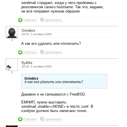
sendmail страдает, когда у него проблемы с
резолвингом своего hostname. Так что, видимо,
не всё поправил нужным образом.
Ответить
Цитировать
Grinderz
20:51, 5 октября 2005
2
А как его удалить или отключить?
Ответить
Цитировать
fly4life
20:54, 5 октября 2005
3
Grinderz
А как его удалить или отключить?
Дааавно я не связывался с FreeBSD.
ЕМНИП, нужно выставить
sendmail_enable=«NONE»
в /etc/rc.conf. В
хэнбуке должно быть написано точно.
Ответить
Цитировать