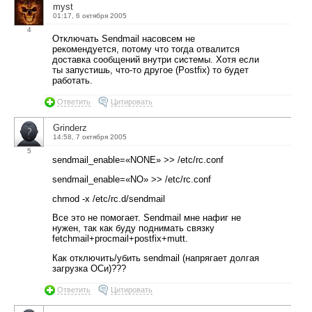
myst
01:17, 6 октября 2005
4
Отключать Sendmail насовсем не
рекомендуется, потому что тогда отвалится
доставка сообщений внутри системы. Хотя если
ты запустишь, что-то другое (Postfix) то будет
работать.
Ответить
Цитировать
Grinderz
14:58, 7 октября 2005
5
sendmail_enable=«NONE» >> /etc/rc.conf
sendmail_enable=«NO» >> /etc/rc.conf
chmod -x /etc/rc.d/sendmail
Все это не помогает. Sendmail мне нафиг не
нужен, так как буду поднимать связку
fetchmail+procmail+postfix+mutt.
Как отключить/убить sendmail (напрягает долгая
загрузка ОСи)???
Ответить
Цитировать