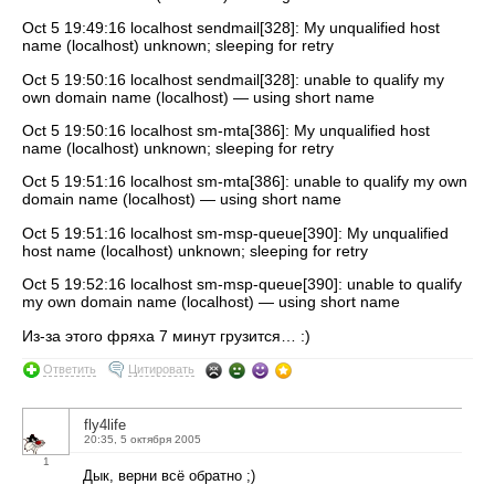
Oct 5 19:49:16 localhost sendmail[328]: My unqualified host
name (localhost) unknown; sleeping for retry
Oct 5 19:50:16 localhost sendmail[328]: unable to qualify my
own domain name (localhost) — using short name
Oct 5 19:50:16 localhost sm-mta[386]: My unqualified host
name (localhost) unknown; sleeping for retry
Oct 5 19:51:16 localhost sm-mta[386]: unable to qualify my own
domain name (localhost) — using short name
Oct 5 19:51:16 localhost sm-msp-queue[390]: My unqualified
host name (localhost) unknown; sleeping for retry
Oct 5 19:52:16 localhost sm-msp-queue[390]: unable to qualify
my own domain name (localhost) — using short name
Из-за этого фряха 7 минут грузится… :)
Ответить
Цитировать
fly4life
20:35, 5 октября 2005
1
Дык, верни всё обратно ;)