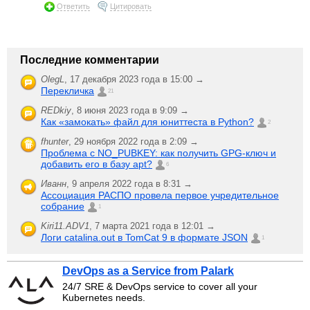
Ответить
Цитировать
Последние комментарии
OlegL
,
17 декабря 2023 года в 15:00 →
Перекличка
21
REDkiy
,
8 июня 2023 года в 9:09 →
Как «замокать» файл для юниттеста в Python?
2
fhunter
,
29 ноября 2022 года в 2:09 →
Проблема с NO_PUBKEY: как получить GPG-ключ и
добавить его в базу apt?
6
Иванн
,
9 апреля 2022 года в 8:31 →
Ассоциация РАСПО провела первое учредительное
собрание
1
Kiri11.ADV1
,
7 марта 2021 года в 12:01 →
Логи catalina.out в TomCat 9 в формате JSON
1
DevOps as a Service from Palark
24/7 SRE & DevOps service to cover all your
Kubernetes needs.