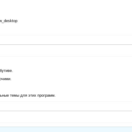
ow_desktop
бутиве.
бочими.
льные темы для этих программ.