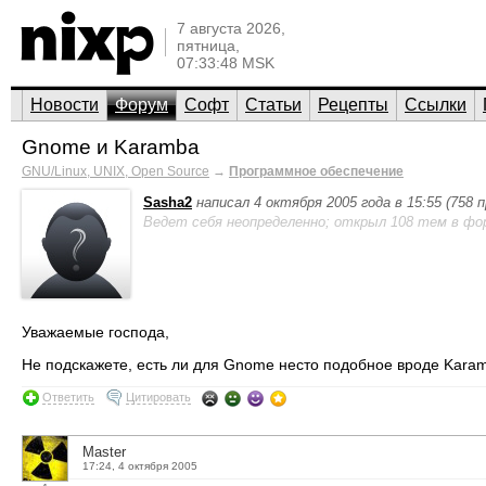
7 августа 2026,
пятница,
07:33:48 MSK
Новости
Форум
Софт
Статьи
Рецепты
Ссылки
Gnome и Karamba
GNU/Linux, UNIX, Open Source
→
Программное обеспечение
Sasha2
написал 4 октября 2005 года в 15:55 (758
Ведет себя неопределенно; открыл 108 тем в фо
Уважаемые господа,
Не подскажете, есть ли для Gnome несто подобное вроде Kara
Ответить
Цитировать
Master
17:24, 4 октября 2005