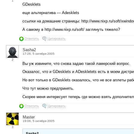
1
GDesklets
еще альтернатива — Adesklets
ссылки на домашние страницы: http://www.nixp.ru/soft/xwind
А самому в http://www.nixp.ru/soft/ заглянуть тяжело?
Ответить
Цитировать
Sasha2
17:26, 5 октября 2005
2
Вы уж извините, что снова задаю такой ламерский вопрос.
Оказалос, что и GDesklets и ADeskletets есть в моем дистри
Но вот только в GDesklets оказалось, что не все аплеты ра
Что тут можно предпринять.
Скорее меня интересует теперь где можно взять дополните
Ответить
Цитировать
Master
19:06, 5 октября 2005
3
Sasha2