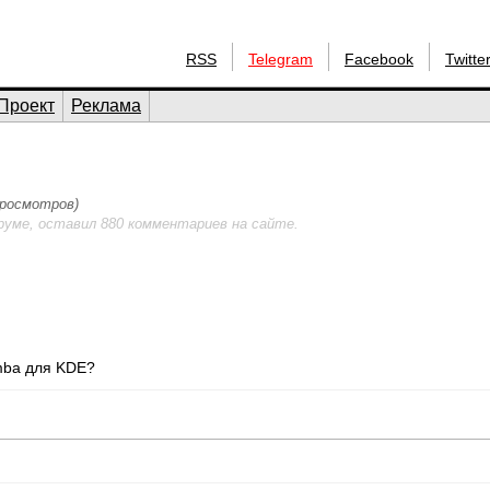
RSS
Telegram
Facebook
Twitte
Проект
Реклама
 просмотров)
руме, оставил 880 комментариев на сайте.
mba для KDE?