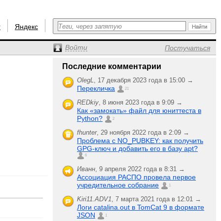
r
Яндекс
Войти
Постучаться
Последние комментарии
OlegL
,
17 декабря 2023 года в 15:00 →
Перекличка
21
REDkiy
,
8 июня 2023 года в 9:09 →
Как «замокать» файл для юниттеста в
Python?
2
fhunter
,
29 ноября 2022 года в 2:09 →
Проблема с NO_PUBKEY: как получить
GPG-ключ и добавить его в базу apt?
6
Иванн
,
9 апреля 2022 года в 8:31 →
Ассоциация РАСПО провела первое
учредительное собрание
1
Kiri11.ADV1
,
7 марта 2021 года в 12:01 →
Логи catalina.out в TomCat 9 в формате
JSON
1