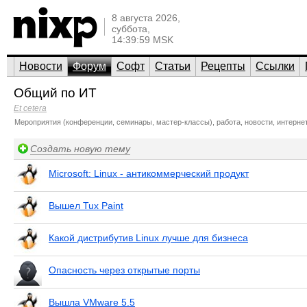
8 августа 2026,
суббота,
14:39:59 MSK
Новости
Форум
Софт
Статьи
Рецепты
Ссылки
Общий по ИТ
Et cetera
Мероприятия (конференции, семинары, мастер-классы), работа, новости, интернет
Создать новую тему
Microsoft: Linux - антикоммерческий продукт
Вышел Tux Paint
Какой дистрибутив Linux лучше для бизнеса
Опасность через открытые порты
Вышла VMware 5.5