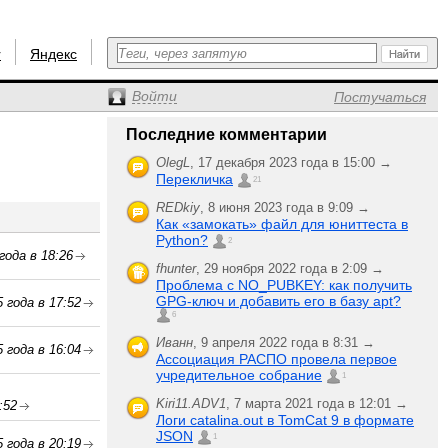
r
Яндекс
Войти
Постучаться
Последние комментарии
OlegL
,
17 декабря 2023 года в 15:00 →
Перекличка
21
REDkiy
,
8 июня 2023 года в 9:09 →
Как «замокать» файл для юниттеста в
Python?
2
года в 18:26
fhunter
,
29 ноября 2022 года в 2:09 →
Проблема с NO_PUBKEY: как получить
GPG-ключ и добавить его в базу apt?
 года в 17:52
6
Иванн
,
9 апреля 2022 года в 8:31 →
 года в 16:04
Ассоциация РАСПО провела первое
учредительное собрание
1
Kiri11.ADV1
,
7 марта 2021 года в 12:01 →
:52
Логи catalina.out в TomCat 9 в формате
JSON
1
 года в 20:19