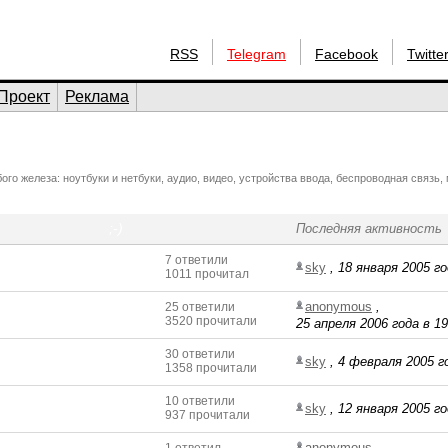
RSS
Telegram
Facebook
Twitte
Проект
Реклама
о железа: ноутбуки и нетбуки, аудио, видео, устройства ввода, беспроводная связь
;-)
Последняя активность
7 ответили
sky
,
18 января 2005 го
1011 прочитал
anonymous
,
25 ответили
3520 прочитали
25 апреля 2006 года в 19
30 ответили
sky
,
4 февраля 2005 го
1358 прочитали
10 ответили
sky
,
12 января 2005 го
937 прочитали
anonymous
,