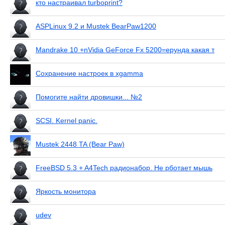
кто настраивал turboprint?
ASPLinux 9.2 и Mustek BearPaw1200
Mandrake 10 +nVidia GeForce Fx 5200=ерунда какая т
Сохранение настроек в xgamma
Помогите найти дровишки... №2
SCSI. Kernel panic.
Mustek 2448 TA (Bear Paw)
FreeBSD 5.3 + A4Tech радионабор. Не рботает мышь
Яркость монитора
udev