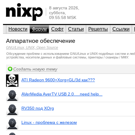
8 августа 2026,
суббота,
09:55:58 MSK
Новости
Форум
Софт
Статьи
Рецепты
Ссылки
Аппаратное обеспечение
GNU/Linux, UNIX, Open Source
Обсуждение проблем с использованием GNU/Linux и UNIX-подобных систем и любог
устройства, носители данных и файловые системы, принтеры / сканеры / МФУ.
Создать новую тему
ATI Radeon 9600+Xorg=GL/3d как???
AVerMedia AverTV USB 2.0.....need help...
RV350 под XOrg
Linux - проблема с железом