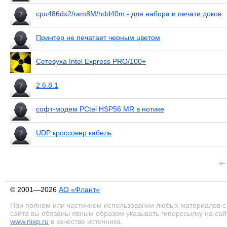
cpu486dx2/ram8M/hdd40m - для набора и печати доков
Принтер не печатает черным цветом
Сетевуха Intel Express PRO/100+
2.6.8.1
софт-модем PCtel HSP56 MR в нотике
UDP кроссовер кабель
© 2001—2026
АО «Флант»
При полном или частичном использовании любых материалов с
сайта вы обязаны явным образом указывать гиперссылку на сай
www.nixp.ru
в качестве источника.