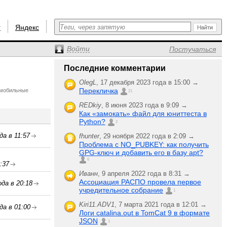
r
Яндекс
Войти
Постучаться
Последние комментарии
OlegL
,
17 декабря 2023 года в 15:00 →
Перекличка
, мобильные
21
REDkiy
,
8 июня 2023 года в 9:09 →
Как «замокать» файл для юниттеста в
Python?
2
да в 11:57
fhunter
,
29 ноября 2022 года в 2:09 →
Проблема с NO_PUBKEY: как получить
GPG-ключ и добавить его в базу apt?
6
:37
Иванн
,
9 апреля 2022 года в 8:31 →
Ассоциация РАСПО провела первое
да в 20:18
учредительное собрание
1
Kiri11.ADV1
,
7 марта 2021 года в 12:01 →
да в 01:00
Логи catalina.out в TomCat 9 в формате
JSON
1