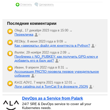
Ответить
Цитировать
Последние комментарии
OlegL
,
17 декабря 2023 года в 15:00 →
Перекличка
21
REDkiy
,
8 июня 2023 года в 9:09 →
Как «замокать» файл для юниттеста в Python?
2
fhunter
,
29 ноября 2022 года в 2:09 →
Проблема с NO_PUBKEY: как получить GPG-ключ и
добавить его в базу apt?
6
Иванн
,
9 апреля 2022 года в 8:31 →
Ассоциация РАСПО провела первое учредительное
собрание
1
Kiri11.ADV1
,
7 марта 2021 года в 12:01 →
Логи catalina.out в TomCat 9 в формате JSON
1
DevOps as a Service from Palark
24/7 SRE & DevOps service to cover all your
Kubernetes needs.