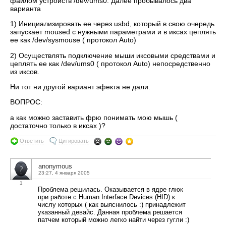
файлом устройств /dev/ums0. Далее пробывалось два
варианта
1) Инициализировать ее через usbd, который в свою очередь
запускает moused с нужными параметрами и в иксах цеплять
ее как /dev/sysmouse ( протокол Auto)
2) Осуществлять подключение мыши иксовыми средствами и
цеплять ее как /dev/ums0 ( протокол Auto) непосредственно
из иксов.
Ни тот ни другой вариант эфекта не дали.
ВОПРОС:
а как можно заставить фрю понимать мою мышь (
достаточно только в иксах )?
Ответить
Цитировать
anonymous
23:27, 4 января 2005
1
Проблема решилась. Оказывается в ядре глюк
при работе с Human Interface Devices (HID) к
числу которых ( как выяснилось :) принадлежит
указанный девайс. Данная проблема решается
патчем который можно легко найти через гугли :)