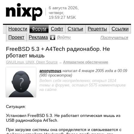
6 августа 2026,
четверг,
19:59:27 MSK
Новости
Форум
Софт
Статьи
Рецепты
Ссылки
Проект
Реклама
Войти
Постучаться
FreeBSD 5.3 + A4Tech радионабор. Не
рботает мышь
GNU/Linux, UNIX, Open Source
→
Аппаратное обеспечение
anonymous
написал 4 января 2005 года в 00:09
(980 просмотров)
Ведет себя неопределенно; открыл 1814
темы в форуме, оставил 5575 комментариев
на сайте.
Ситуация:
Установил FreeBSD 5.3. Не работает оптическая мышь из
USB радионабора A4Tech.
При загрузке системы она определяется и связыевается с