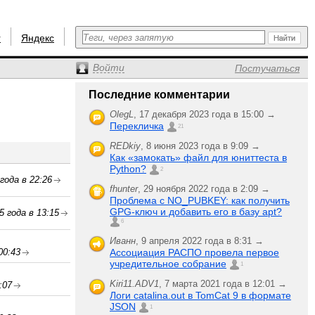
r
Яндекс
Войти
Постучаться
Последние комментарии
OlegL
,
17 декабря 2023 года в 15:00 →
Перекличка
21
REDkiy
,
8 июня 2023 года в 9:09 →
Как «замокать» файл для юниттеста в
Python?
2
года в 22:26
fhunter
,
29 ноября 2022 года в 2:09 →
Проблема с NO_PUBKEY: как получить
GPG-ключ и добавить его в базу apt?
5 года в 13:15
6
Иванн
,
9 апреля 2022 года в 8:31 →
00:43
Ассоциация РАСПО провела первое
учредительное собрание
1
Kiri11.ADV1
,
7 марта 2021 года в 12:01 →
:07
Логи catalina.out в TomCat 9 в формате
JSON
1