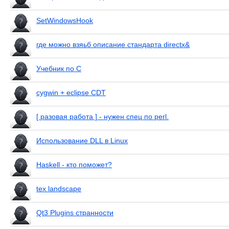
SetWindowsHook
где можно взяьб описание стандарта directx&
Учебник по C
cygwin + eclipse CDT
[ разовая работа ] - нужен спец по perl.
Использование DLL в Linux
Haskell - кто поможет?
tex landscape
Qt3 Plugins странности