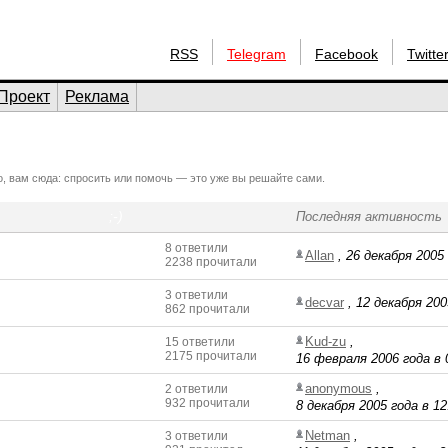
RSS
Telegram
Facebook
Twitte
Проект
Реклама
тно, вам сюда: спросить или помочь — это уже вы решайте сами.
;-)
Последняя активность
8 ответили
Allan
,
26 декабря 2005 
2238 прочитали
3 ответили
decvar
,
12 декабря 200
862 прочитали
Kud-zu
,
15 ответили
2175 прочитали
16 февраля 2006 года в 
anonymous
,
2 ответили
932 прочитали
8 декабря 2005 года в 12
Netman
,
3 ответили