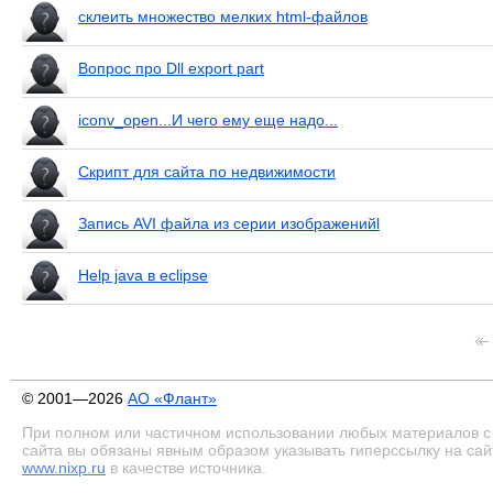
склеить множество мелких html-файлов
Вопрос про Dll export part
iconv_open...И чего ему еще надо...
Скрипт для сайта по недвижимости
Запись AVI файла из серии изображенийl
Help java в eclipse
© 2001—2026
АО «Флант»
При полном или частичном использовании любых материалов с
сайта вы обязаны явным образом указывать гиперссылку на сай
www.nixp.ru
в качестве источника.