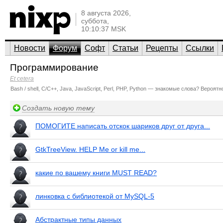
8 августа 2026,
суббота,
10:10:37 MSK
Новости
Форум
Софт
Статьи
Рецепты
Ссылки
Программирование
Et cetera
Bash / shell, C/C++, Java, JavaScript, Perl, PHP, Python — знакомые слова? Вероя
Создать новую тему
ПОМОГИТЕ написать отскок шариков друг от друга...
GtkTreeView. HELP Me or kill me...
какие по вашему книги MUST READ?
линковка с библиотекой от MySQL-5
Абстрактные типы данных