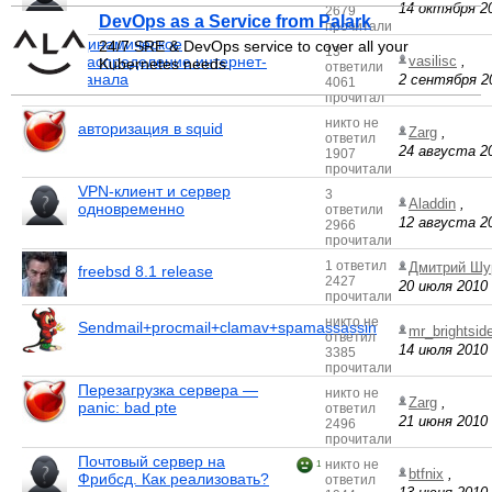
14 октября 20
2679
DevOps as a Service from Palark
прочитали
Динамическое
24/7 SRE & DevOps service to cover all your
13
распределение интернет-
vasilisc
,
Kubernetes needs.
ответили
канала
2 сентября 20
4061
прочитал
никто не
авторизация в squid
Zarg
,
ответил
24 августа 20
1907
прочитали
VPN-клиент и сервер
3
Aladdin
,
одновременно
ответили
12 августа 20
2966
прочитали
1 ответил
Дмитрий Шу
freebsd 8.1 release
2427
20 июля 2010 
прочитали
никто не
Sendmail+procmail+clamav+spamassassin
mr_brightsid
ответил
14 июля 2010 
3385
прочитали
Перезагрузка сервера —
никто не
Zarg
,
panic: bad pte
ответил
21 июня 2010 
2496
прочитали
Почтовый сервер на
никто не
1
btfnix
,
Фрибсд. Как реализовать?
ответил