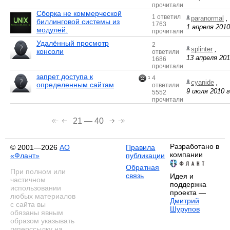
прочитали
Сборка не коммерческой
1 ответил
paranormal
,
биллинговой системы из
1763
1 апреля 2010
модулей.
прочитали
Удалённый просмотр
2
splinter
,
консоли
ответили
13 апреля 201
1686
прочитали
запрет доступа к
4
1
cyanide
,
определенным сайтам
ответили
9 июля 2010 г
5552
прочитали
21 — 40
Разработано в
© 2001—2026
АО
Правила
компании
«Флант»
публикации
Обратная
При полном или
связь
Идея и
частичном
поддержка
использовании
проекта —
любых материалов
Дмитрий
с сайта вы
Шурупов
обязаны явным
образом указывать
гиперссылку на