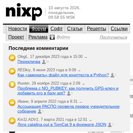
10 августа 2026,
понедельник,
09:58:55 MSK
Новости
Форум
Софт
Статьи
Рецепты
Ссылки
Проект
Реклама
Войти
Постучаться
*BSD и другие системы
Последние комментарии
GNU/Linux, UNIX, Open Source
OlegL
,
17 декабря 2023 года в 15:00 →
Перекличка
Все семейство *BSD, Solaris и OpenSolaris, менее
21
популярные ОС (HP-UX, IBM AIX, IRIX, Plan 9…) и общие
вопросы по UNIX.
REDkiy
,
8 июня 2023 года в 9:09 →
Как «замокать» файл для юниттеста в Python?
2
;-)
Создать новую тему
Последняя а
fhunter
,
29 ноября 2022 года в 2:09 →
Проблема с NO_PUBKEY: как получить GPG-ключ и
6
1
Взаимосвязь NAT и named
rgo
,
добавить его в базу apt?
ответили
6
5 ноября 2010
2868
Иванн
,
9 апреля 2022 года в 8:31 →
прочитали
Ассоциация РАСПО провела первое учредительное
FreeBSD управление
4
собрание
оборотами кулера
andy03
,
1
ответили
процессора
15 ноября 201
12387
Kiri11.ADV1
,
7 марта 2021 года в 12:01 →
прочитали
Логи catalina.out в TomCat 9 в формате JSON
1
2
iptables | 30% packet loss
stealth
,
ответили