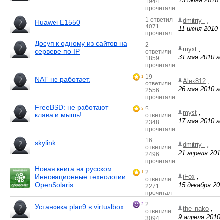
13 июня 2010 
1944
прочитали
1 ответил
dmitriy_
,
Huawei E1550
4071
11 июня 2010 
прочитал
Досуп к одному из сайтов на
2
myst
,
сервере по IP
ответили
31 мая 2010 г
1859
прочитали
19
1
NAT не работает.
Alex812
,
ответили
26 мая 2010 г
2556
прочитали
FreeBSD: не работают
5
3
myst
,
клава и мышь!
ответили
17 мая 2010 г
2348
прочитали
16
skylink
dmitriy_
,
ответили
21 апреля 201
2496
прочитали
Новая книга на русском:
2
1
Инновационные технологии
iFox
,
ответили
OpenSolaris
15 декабря 20
2271
прочитал
2
2
Установка plan9 в virtualbox
the_nako
,
ответили
9 апреля 2010
3094