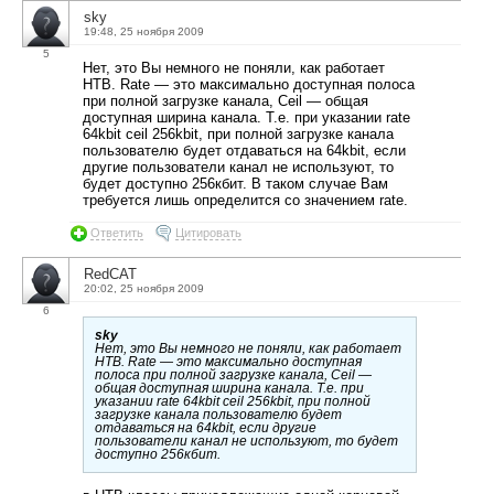
sky
19:48, 25 ноября 2009
5
Нет, это Вы немного не поняли, как работает
HTB. Rate — это максимально доступная полоса
при полной загрузке канала, Ceil — общая
доступная ширина канала. Т.е. при указании rate
64kbit ceil 256kbit, при полной загрузке канала
пользователю будет отдаваться на 64kbit, если
другие пользователи канал не используют, то
будет доступно 256кбит. В таком случае Вам
требуется лишь определится со значением rate.
Ответить
Цитировать
RedCAT
20:02, 25 ноября 2009
6
sky
Нет, это Вы немного не поняли, как работает
HTB. Rate — это максимально доступная
полоса при полной загрузке канала, Ceil —
общая доступная ширина канала. Т.е. при
указании rate 64kbit ceil 256kbit, при полной
загрузке канала пользователю будет
отдаваться на 64kbit, если другие
пользователи канал не используют, то будет
доступно 256кбит.