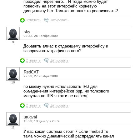
проходил через него… И тогда можно будет
повесить на этот интерфейс корневую
дисциплину htb. Только вот как это реализовать?
Ответить
Цитировать
sky
22:32, 26 ноября 2009
9
Добавить алиас к отдающему интерфейсу и
заворачивать трафик на него?
Ответить
Цитировать
RedCAT
22:23, 27 ноября 2009
10
по моему нужно использовать IFB для
объеденения интерфейсов ppp, но толкового
мануала по IFB я так и не нашел(
Ответить
Цитировать
urugvai
10:23, 13 декабря 2009
11
У вас какая система стоит ? Если freebsd то
тама можно динамический распределять канал