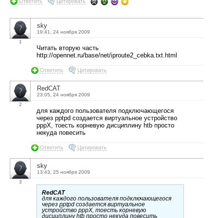
Ответить
Цитировать
sky
19:41, 24 ноября 2009
1
Читать вторую часть
http://opennet.ru/base/net/iproute2_cebka.txt.html
Ответить
Цитировать
RedCAT
23:05, 24 ноября 2009
2
для каждого пользователя подключающегося
через pptpd создается виртуальное устройство
pppX, тоесть корневую дисциплину htb просто
некуда повесить
Ответить
Цитировать
sky
13:43, 25 ноября 2009
3
RedCAT
для каждого пользователя подключающегося
через pptpd создается виртуальное
устройство pppX, тоесть корневую
дисциплину htb просто некуда повесить