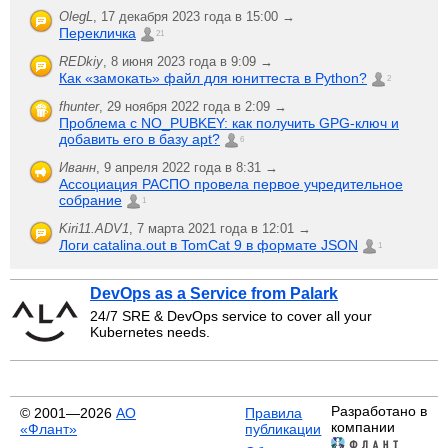
OlegL
,
17 декабря 2023 года в 15:00 →
Перекличка
21
REDkiy
,
8 июня 2023 года в 9:09 →
Как «замокать» файл для юниттеста в Python?
2
fhunter
,
29 ноября 2022 года в 2:09 →
Проблема с NO_PUBKEY: как получить GPG-ключ и
добавить его в базу apt?
6
Иванн
,
9 апреля 2022 года в 8:31 →
Ассоциация РАСПО провела первое учредительное
собрание
1
Kiri11.ADV1
,
7 марта 2021 года в 12:01 →
Логи catalina.out в TomCat 9 в формате JSON
1
DevOps as a Service from Palark
24/7 SRE & DevOps service to cover all your
Kubernetes needs.
Разработано в
© 2001—2026
АО
Правила
компании
«Флант»
публикации