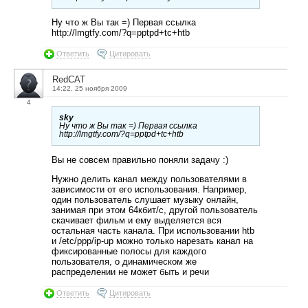
Ну что ж Вы так =) Первая ссылка
http://lmgtfy.com/?q=pptpd+tc+htb
Ответить
Цитировать
RedCAT
14:22, 25 ноября 2009
4
sky
Ну что ж Вы так =) Первая ссылка
http://lmgtfy.com/?q=pptpd+tc+htb
Вы не совсем правильно поняли задачу :)
Нужно делить канал между пользователями в
зависимости от его использования. Например,
один пользователь слушает музыку онлайн,
занимая при этом 64кбит/с, другой пользователь
скачивает фильм и ему выделяется вся
остальная часть канала. При использовании htb
и /etc/ppp/ip-up можно только нарезать канал на
фиксированные полосы для каждого
пользователя, о динамическом же
распределении не может быть и речи
Ответить
Цитировать