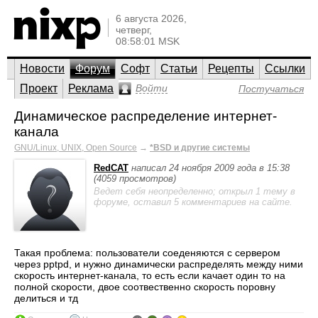
6 августа 2026,
четверг,
08:58:01 MSK
Новости
Форум
Софт
Статьи
Рецепты
Ссылки
Проект
Реклама
Войти
Постучаться
Динамическое распределение интернет-
канала
GNU/Linux, UNIX, Open Source
→
*BSD и другие системы
RedCAT
написал 24 ноября 2009 года в 15:38
(4059 просмотров)
Ведет себя неопределенно; открыл 1 тему в
форуме, оставил 5 комментариев на сайте.
Такая проблема: пользователи соеденяютcя с сервером
через pptpd, и нужно динамически распределять между ними
скорость интернет-канала, то есть если качает один то на
полной скорости, двое соотвественно скорость поровну
делиться и тд