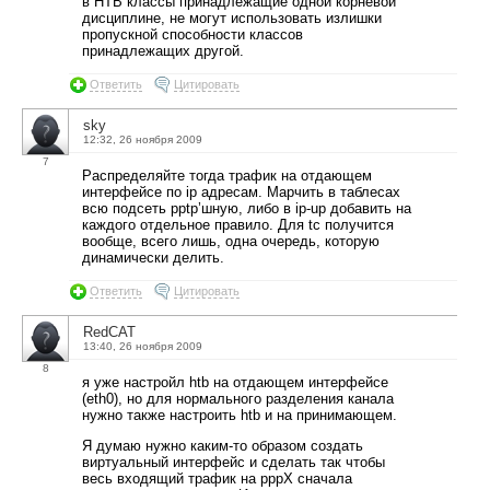
в HTB классы принадлежащие одной корневой
дисциплине, не могут использовать излишки
пропускной способности классов
принадлежащих другой.
Ответить
Цитировать
sky
12:32, 26 ноября 2009
7
Распределяйте тогда трафик на отдающем
интерфейсе по ip адресам. Марчить в таблесах
всю подсеть pptp’шную, либо в ip-up добавить на
каждого отдельное правило. Для tc получится
вообще, всего лишь, одна очередь, которую
динамически делить.
Ответить
Цитировать
RedCAT
13:40, 26 ноября 2009
8
я уже настройл htb на отдающем интерфейсе
(eth0), но для нормального разделения канала
нужно также настроить htb и на принимающем.
Я думаю нужно каким-то образом создать
виртуальный интерфейс и сделать так чтобы
весь входящий трафик на pppX сначала