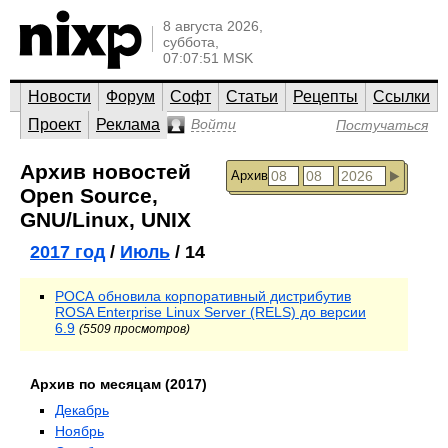
8 августа 2026,
суббота,
07:07:51 MSK
Новости
Форум
Софт
Статьи
Рецепты
Ссылки
Проект
Реклама
Войти
Постучаться
Архив новостей
Архив
Open Source,
GNU/Linux, UNIX
2017 год
/
Июль
/ 14
РОСА обновила корпоративный дистрибутив
ROSA Enterprise Linux Server (RELS) до версии
6.9
(5509 просмотров)
Архив по месяцам (2017)
Декабрь
Ноябрь