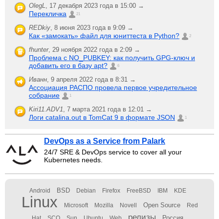
OlegL
,
17 декабря 2023 года в 15:00 →
Перекличка
21
REDkiy
,
8 июня 2023 года в 9:09 →
Как «замокать» файл для юниттеста в Python?
2
fhunter
,
29 ноября 2022 года в 2:09 →
Проблема с NO_PUBKEY: как получить GPG-ключ и
добавить его в базу apt?
6
Иванн
,
9 апреля 2022 года в 8:31 →
Ассоциация РАСПО провела первое учредительное
собрание
1
Kiri11.ADV1
,
7 марта 2021 года в 12:01 →
Логи catalina.out в TomCat 9 в формате JSON
1
DevOps as a Service from Palark
24/7 SRE & DevOps service to cover all your
Kubernetes needs.
BSD
Android
Debian
Firefox
FreeBSD
IBM
KDE
Linux
Open Source
Microsoft
Mozilla
Novell
Red
релизы
Россия
Hat
SCO
Sun
Ubuntu
Web