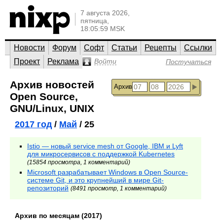
7 августа 2026,
пятница,
18:05:59 MSK
Новости
Форум
Софт
Статьи
Рецепты
Ссылки
Проект
Реклама
Войти
Постучаться
Архив новостей
Архив
Open Source,
GNU/Linux, UNIX
2017 год
/
Май
/ 25
Istio — новый service mesh от Google, IBM и Lyft
для микросервисов с поддержкой Kubernetes
(15854 просмотра, 1 комментарий)
Microsoft разрабатывает Windows в Open Source-
системе Git, и это крупнейший в мире Git-
репозиторий
(8491 просмотр, 1 комментарий)
Архив по месяцам (2017)