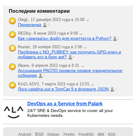
Последние комментарии
OlegL
,
17 декабря 2023 года в 15:00 →
Перекличка
21
REDkiy
,
8 июня 2023 года в 9:09 →
Как «замокать» файл для юниттеста в Python?
2
fhunter
,
29 ноября 2022 года в 2:09 →
Проблема с NO_PUBKEY: как получить GPG-ключ и
добавить его в базу apt?
6
Иванн
,
9 апреля 2022 года в 8:31 →
Ассоциация РАСПО провела первое учредительное
собрание
1
Kiri11.ADV1
,
7 марта 2021 года в 12:01 →
Логи catalina.out в TomCat 9 в формате JSON
1
DevOps as a Service from Palark
24/7 SRE & DevOps service to cover all your
Kubernetes needs.
BSD
Android
Debian
Firefox
FreeBSD
IBM
KDE