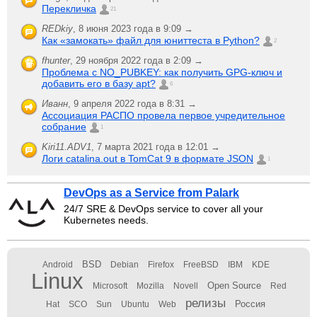
Перекличка
21
REDkiy
,
8 июня 2023 года в 9:09 →
Как «замокать» файл для юниттеста в Python?
2
fhunter
,
29 ноября 2022 года в 2:09 →
Проблема с NO_PUBKEY: как получить GPG-ключ и
добавить его в базу apt?
6
Иванн
,
9 апреля 2022 года в 8:31 →
Ассоциация РАСПО провела первое учредительное
собрание
1
Kiri11.ADV1
,
7 марта 2021 года в 12:01 →
Логи catalina.out в TomCat 9 в формате JSON
1
DevOps as a Service from Palark
24/7 SRE & DevOps service to cover all your
Kubernetes needs.
BSD
Android
Debian
Firefox
FreeBSD
IBM
KDE
Linux
Open Source
Microsoft
Mozilla
Novell
Red
релизы
Россия
Hat
SCO
Sun
Ubuntu
Web