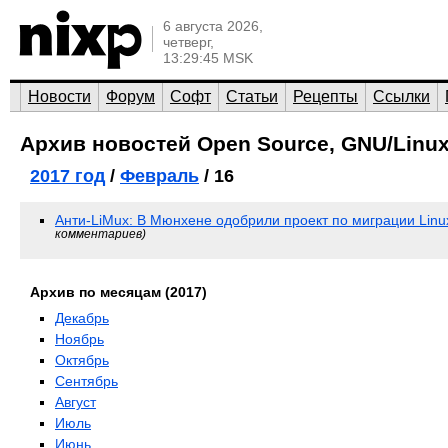
6 августа 2026,
четверг,
13:29:45 MSK
Новости
Форум
Софт
Статьи
Рецепты
Ссылки
Архив новостей Open Source, GNU/Linux
2017 год
/
Февраль
/ 16
Анти-LiMux: В Мюнхене одобрили проект по миграции Linux-
комментариев)
Архив по месяцам (2017)
Декабрь
Ноябрь
Октябрь
Сентябрь
Август
Июль
Июнь