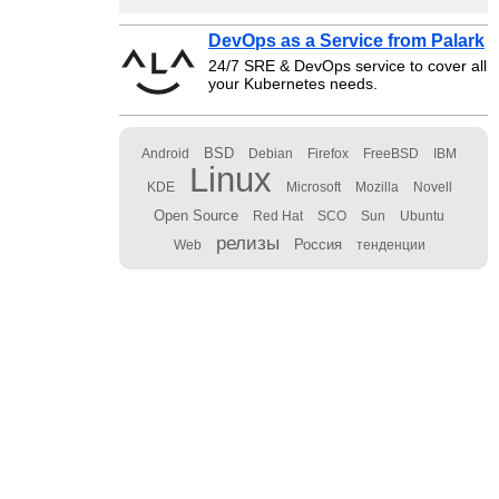
DevOps as a Service from Palark
24/7 SRE & DevOps service to cover all
your Kubernetes needs.
BSD
Android
Debian
Firefox
FreeBSD
IBM
Linux
KDE
Microsoft
Mozilla
Novell
Open Source
Red Hat
SCO
Sun
Ubuntu
релизы
Россия
Web
тенденции