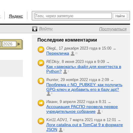
r
Яндекс
Войти
Постучаться
Последние комментарии
OlegL
,
17 декабря 2023 года в 15:00 →
Перекличка
21
REDkiy
,
8 июня 2023 года в 9:09 →
Как «замокать» файл для юниттеста в
Python?
2
fhunter
,
29 ноября 2022 года в 2:09 →
Проблема с NO_PUBKEY: как получить
GPG-ключ и добавить его в базу apt?
6
Иванн
,
9 апреля 2022 года в 8:31 →
Ассоциация РАСПО провела первое
учредительное собрание
1
Kiri11.ADV1
,
7 марта 2021 года в 12:01 →
Логи catalina.out в TomCat 9 в формате
JSON
1