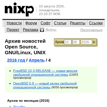
10 августа 2026,
понедельник,
23:10:37 MSK
Новости
Форум
Софт
Статьи
Рецепты
Ссылки
Проект
Реклама
Войти
Постучаться
Архив новостей
Архив
Open Source,
GNU/Linux, UNIX
2016 год
/
Апрель
/ 4
FreeBSD 10.3-RELEASE — новая версия
свободной операционной системы
(11855
просмотров)
OpenBSD 5.9 — новый релиз свободной
операционной системы
(9056 просмотров)
Архив по месяцам (2016)
Декабрь