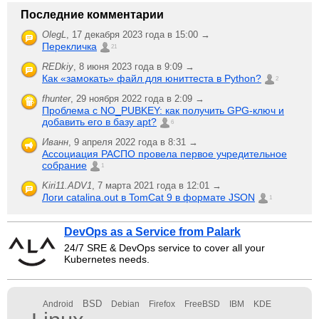
Последние комментарии
OlegL
,
17 декабря 2023 года в 15:00 →
Перекличка
21
REDkiy
,
8 июня 2023 года в 9:09 →
Как «замокать» файл для юниттеста в Python?
2
fhunter
,
29 ноября 2022 года в 2:09 →
Проблема с NO_PUBKEY: как получить GPG-ключ и
добавить его в базу apt?
6
Иванн
,
9 апреля 2022 года в 8:31 →
Ассоциация РАСПО провела первое учредительное
собрание
1
Kiri11.ADV1
,
7 марта 2021 года в 12:01 →
Логи catalina.out в TomCat 9 в формате JSON
1
DevOps as a Service from Palark
24/7 SRE & DevOps service to cover all your
Kubernetes needs.
BSD
Android
Debian
Firefox
FreeBSD
IBM
KDE