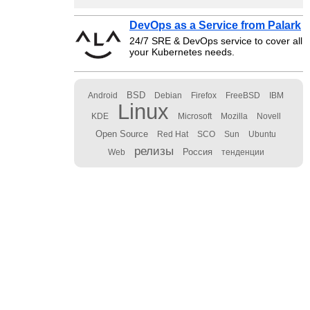
DevOps as a Service from Palark
24/7 SRE & DevOps service to cover all
your Kubernetes needs.
BSD
Android
Debian
Firefox
FreeBSD
IBM
Linux
KDE
Microsoft
Mozilla
Novell
Open Source
Red Hat
SCO
Sun
Ubuntu
релизы
Россия
Web
тенденции