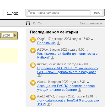
r
Яндекс
Войти
Постучаться
Последние комментарии
OlegL
,
17 декабря 2023 года в 15:00 →
Перекличка
21
REDkiy
,
8 июня 2023 года в 9:09 →
Как «замокать» файл для юниттеста в
Python?
2
fhunter
,
29 ноября 2022 года в 2:09 →
Проблема с NO_PUBKEY: как получить
GPG-ключ и добавить его в базу apt?
6
Иванн
,
9 апреля 2022 года в 8:31 →
Ассоциация РАСПО провела первое
учредительное собрание
1
Kiri11.ADV1
,
7 марта 2021 года в 12:01 →
Логи catalina.out в TomCat 9 в формате
JSON
1