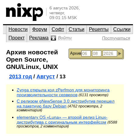
6 августа 2026,
четверг,
09:01:15 MSK
Новости
Форум
Софт
Статьи
Рецепты
Ссылки
Проект
Реклама
Войти
Постучаться
Архив новостей
Архив
Open Source,
GNU/Linux, UNIX
2013 год
/
Август
/ 13
Zynga открыла код zPerfmon для мониторинга
производительности серверов
(6131 просмотр)
С релизом gNewSense 3.0 дистрибутив перешел
на пакетную базу Debian
(4762 просмотра, 2
комментария)
elementary OS «Luna» — второй релиз Linux-
дистрибутива с оригинальным интерфейсом
(6588
просмотров, 2 комментария)