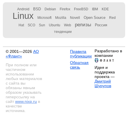
BSD
Android
Debian
Firefox
FreeBSD
IBM
KDE
Linux
Open Source
Microsoft
Mozilla
Novell
Red
релизы
Россия
Hat
SCO
Sun
Ubuntu
Web
тенденции
Разработано в
© 2001—2026
АО
Правила
компании
«Флант»
публикации
Обратная
При полном или
связь
Идея и
частичном
поддержка
использовании
проекта —
любых материалов
Дмитрий
с сайта вы
Шурупов
обязаны явным
образом указывать
гиперссылку на
сайт
www.nixp.ru
в
качестве
источника.