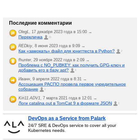
Последние комментарии
OlegL
,
17 декабря 2023 года в 15:00 →
Перекличка
21
REDkiy
,
8 июня 2023 года в 9:09 →
Как «замокать» файл для юниттеста в Python?
2
fhunter
,
29 ноября 2022 года в 2:09 →
Проблема с NO_PUBKEY: как получить GPG-ключ и
добавить его в базу apt?
6
Иванн
,
9 апреля 2022 года в 8:31 →
Ассоциация РАСПО провела первое учредительное
собрание
1
Kiri11.ADV1
,
7 марта 2021 года в 12:01 →
Логи catalina.out в TomCat 9 в формате JSON
1
DevOps as a Service from Palark
24/7 SRE & DevOps service to cover all your
Kubernetes needs.