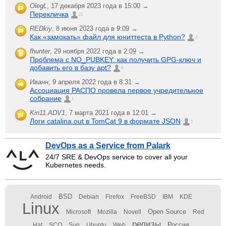
OlegL
,
17 декабря 2023 года в 15:00 →
Перекличка
21
REDkiy
,
8 июня 2023 года в 9:09 →
Как «замокать» файл для юниттеста в Python?
2
fhunter
,
29 ноября 2022 года в 2:09 →
Проблема с NO_PUBKEY: как получить GPG-ключ и
добавить его в базу apt?
6
Иванн
,
9 апреля 2022 года в 8:31 →
Ассоциация РАСПО провела первое учредительное
собрание
1
Kiri11.ADV1
,
7 марта 2021 года в 12:01 →
Логи catalina.out в TomCat 9 в формате JSON
1
DevOps as a Service from Palark
24/7 SRE & DevOps service to cover all your
Kubernetes needs.
BSD
Android
Debian
Firefox
FreeBSD
IBM
KDE
Linux
Open Source
Microsoft
Mozilla
Novell
Red
релизы
Россия
Hat
SCO
Sun
Ubuntu
Web