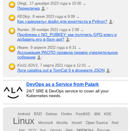
OlegL
,
17 декабря 2023 года в 15:00 →
Перекличка
21
REDkiy
,
8 июня 2023 года в 9:09 →
Как «замокать» файл для юниттеста в Python?
2
fhunter
,
29 ноября 2022 года в 2:09 →
Проблема с NO_PUBKEY: как получить GPG-ключ и
добавить его в базу apt?
6
Иванн
,
9 апреля 2022 года в 8:31 →
Ассоциация РАСПО провела первое учредительное
собрание
1
Kiri11.ADV1
,
7 марта 2021 года в 12:01 →
Логи catalina.out в TomCat 9 в формате JSON
1
DevOps as a Service from Palark
24/7 SRE & DevOps service to cover all your
Kubernetes needs.
BSD
Android
Debian
Firefox
FreeBSD
IBM
KDE
Linux
Open Source
Microsoft
Mozilla
Novell
Red
релизы
Россия
Hat
SCO
Sun
Ubuntu
Web