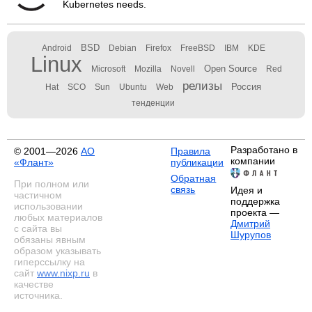
Kubernetes needs.
BSD
Android
Debian
Firefox
FreeBSD
IBM
KDE
Linux
Open Source
Microsoft
Mozilla
Novell
Red
релизы
Россия
Hat
SCO
Sun
Ubuntu
Web
тенденции
Разработано в
© 2001—2026
АО
Правила
компании
«Флант»
публикации
Обратная
При полном или
связь
Идея и
частичном
поддержка
использовании
проекта —
любых материалов
Дмитрий
с сайта вы
Шурупов
обязаны явным
образом указывать
гиперссылку на
сайт
www.nixp.ru
в
качестве
источника.