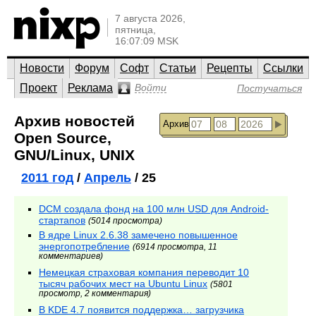
7 августа 2026,
пятница,
16:07:09 MSK
Новости
Форум
Софт
Статьи
Рецепты
Ссылки
Проект
Реклама
Войти
Постучаться
Архив новостей
Архив
Open Source,
GNU/Linux, UNIX
2011 год
/
Апрель
/ 25
DCM создала фонд на 100 млн USD для Android-
стартапов
(5014 просмотра)
В ядре Linux 2.6.38 замечено повышенное
энергопотребление
(6914 просмотра, 11
комментариев)
Немецкая страховая компания переводит 10
тысяч рабочих мест на Ubuntu Linux
(5801
просмотр, 2 комментария)
В KDE 4.7 появится поддержка… загрузчика