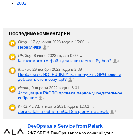
2002
Последние комментарии
OlegL
,
17 декабря 2023 года в 15:00 →
Перекличка
21
REDkiy
,
8 июня 2023 года в 9:09 →
Как «замокать» файл для юниттеста в Python?
2
fhunter
,
29 ноября 2022 года в 2:09 →
Проблема с NO_PUBKEY: как получить GPG-ключ и
добавить его в базу apt?
6
Иванн
,
9 апреля 2022 года в 8:31 →
Ассоциация РАСПО провела первое учредительное
собрание
1
Kiri11.ADV1
,
7 марта 2021 года в 12:01 →
Логи catalina.out в TomCat 9 в формате JSON
1
DevOps as a Service from Palark
24/7 SRE & DevOps service to cover all your