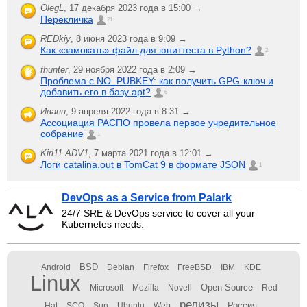
OlegL
,
17 декабря 2023 года в 15:00 →
Перекличка
21
REDkiy
,
8 июня 2023 года в 9:09 →
Как «замокать» файл для юниттеста в Python?
2
fhunter
,
29 ноября 2022 года в 2:09 →
Проблема с NO_PUBKEY: как получить GPG-ключ и
добавить его в базу apt?
6
Иванн
,
9 апреля 2022 года в 8:31 →
Ассоциация РАСПО провела первое учредительное
собрание
1
Kiri11.ADV1
,
7 марта 2021 года в 12:01 →
Логи catalina.out в TomCat 9 в формате JSON
1
DevOps as a Service from Palark
24/7 SRE & DevOps service to cover all your
Kubernetes needs.
BSD
Android
Debian
Firefox
FreeBSD
IBM
KDE
Linux
Open Source
Microsoft
Mozilla
Novell
Red
релизы
Россия
Hat
SCO
Sun
Ubuntu
Web