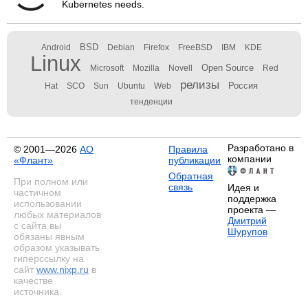
Kubernetes needs.
BSD
Android
Debian
Firefox
FreeBSD
IBM
KDE
Linux
Open Source
Microsoft
Mozilla
Novell
Red
релизы
Россия
Hat
SCO
Sun
Ubuntu
Web
тенденции
Разработано в
© 2001—2026
АО
Правила
компании
«Флант»
публикации
Обратная
При полном или
связь
Идея и
частичном
поддержка
использовании
проекта —
любых материалов
Дмитрий
с сайта вы
Шурупов
обязаны явным
образом указывать
гиперссылку на
сайт
www.nixp.ru
в
качестве
источника.