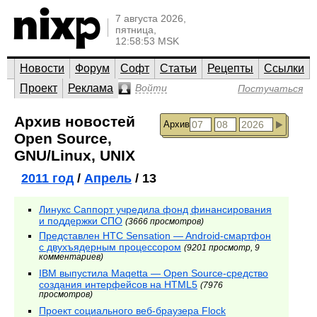
7 августа 2026,
пятница,
12:58:53 MSK
Новости
Форум
Софт
Статьи
Рецепты
Ссылки
Проект
Реклама
Войти
Постучаться
Архив новостей
Архив
Open Source,
GNU/Linux, UNIX
2011 год
/
Апрель
/ 13
Линукс Саппорт учредила фонд финансирования
и поддержки СПО
(3666 просмотров)
Представлен HTC Sensation — Android-смартфон
с двухъядерным процессором
(9201 просмотр, 9
комментариев)
IBM выпустила Maqetta — Open Source-средство
создания интерфейсов на HTML5
(7976
просмотров)
Проект социального веб-браузера Flock