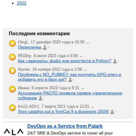
2002
Последние комментарии
OlegL
,
17 декабря 2023 года в 15:00 →
Перекличка
21
REDkiy
,
8 июня 2023 года в 9:09 →
Как «замокать» файл для юниттеста в Python?
2
fhunter
,
29 ноября 2022 года в 2:09 →
Проблема с NO_PUBKEY: как получить GPG-ключ и
добавить его в базу apt?
6
Иванн
,
9 апреля 2022 года в 8:31 →
Ассоциация РАСПО провела первое учредительное
собрание
1
Kiri11.ADV1
,
7 марта 2021 года в 12:01 →
Логи catalina.out в TomCat 9 в формате JSON
1
DevOps as a Service from Palark
24/7 SRE & DevOps service to cover all your