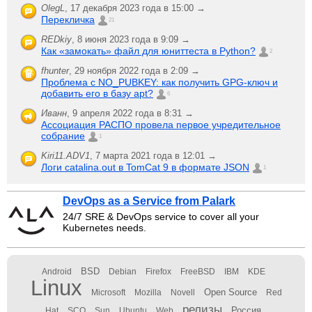
OlegL
,
17 декабря 2023 года в 15:00 →
Перекличка
21
REDkiy
,
8 июня 2023 года в 9:09 →
Как «замокать» файл для юниттеста в Python?
2
fhunter
,
29 ноября 2022 года в 2:09 →
Проблема с NO_PUBKEY: как получить GPG-ключ и
добавить его в базу apt?
6
Иванн
,
9 апреля 2022 года в 8:31 →
Ассоциация РАСПО провела первое учредительное
собрание
1
Kiri11.ADV1
,
7 марта 2021 года в 12:01 →
Логи catalina.out в TomCat 9 в формате JSON
1
DevOps as a Service from Palark
24/7 SRE & DevOps service to cover all your
Kubernetes needs.
BSD
Android
Debian
Firefox
FreeBSD
IBM
KDE
Linux
Open Source
Microsoft
Mozilla
Novell
Red
релизы
Россия
Hat
SCO
Sun
Ubuntu
Web