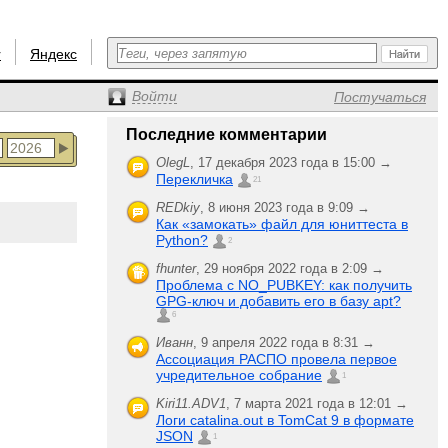
r
Яндекс
Войти
Постучаться
Последние комментарии
OlegL
,
17 декабря 2023 года в 15:00 →
Перекличка
21
REDkiy
,
8 июня 2023 года в 9:09 →
Как «замокать» файл для юниттеста в
Python?
2
fhunter
,
29 ноября 2022 года в 2:09 →
Проблема с NO_PUBKEY: как получить
GPG-ключ и добавить его в базу apt?
6
Иванн
,
9 апреля 2022 года в 8:31 →
Ассоциация РАСПО провела первое
учредительное собрание
1
Kiri11.ADV1
,
7 марта 2021 года в 12:01 →
Логи catalina.out в TomCat 9 в формате
JSON
1