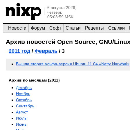
6 августа 2026,
четверг,
05:03:59 MSK
Новости
Форум
Софт
Статьи
Рецепты
Ссылки
Архив новостей Open Source, GNU/Linux
2011 год
/
Февраль
/ 3
Вышла вторая альфа-версия Ubuntu 11.04 «Natty Narwhal»
Архив по месяцам (2011)
Декабрь
Ноябрь
Октябрь
Сентябрь
Август
Июль
Июнь