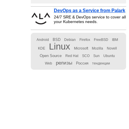
DevOps as a Service from Palark
24/7 SRE & DevOps service to cover all
your Kubernetes needs.
BSD
Android
Debian
Firefox
FreeBSD
IBM
Linux
KDE
Microsoft
Mozilla
Novell
Open Source
Red Hat
SCO
Sun
Ubuntu
релизы
Россия
Web
тенденции