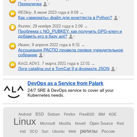
Перекличка
21
REDkiy
,
8 июня 2023 года в 9:09 →
Как «замокать» файл для юниттеста в Python?
2
fhunter
,
29 ноября 2022 года в 2:09 →
Проблема с NO_PUBKEY: как получить GPG-ключ и
добавить его в базу apt?
6
Иванн
,
9 апреля 2022 года в 8:31 →
Ассоциация РАСПО провела первое учредительное
собрание
1
Kiri11.ADV1
,
7 марта 2021 года в 12:01 →
Логи catalina.out в TomCat 9 в формате JSON
1
DevOps as a Service from Palark
24/7 SRE & DevOps service to cover all your
Kubernetes needs.
BSD
Android
Debian
Firefox
FreeBSD
IBM
KDE
Linux
Open Source
Microsoft
Mozilla
Novell
Red
релизы
Россия
Hat
SCO
Sun
Ubuntu
Web