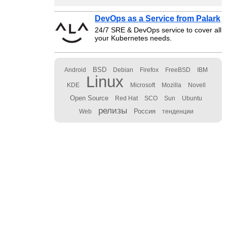
DevOps as a Service from Palark
24/7 SRE & DevOps service to cover all
your Kubernetes needs.
BSD
Android
Debian
Firefox
FreeBSD
IBM
Linux
KDE
Microsoft
Mozilla
Novell
Open Source
Red Hat
SCO
Sun
Ubuntu
релизы
Россия
Web
тенденции