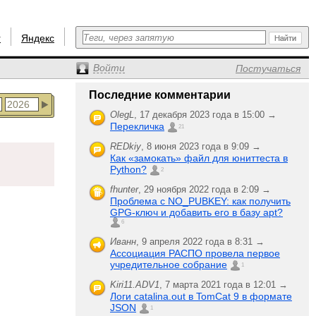
r
Яндекс
Войти
Постучаться
Последние комментарии
OlegL
,
17 декабря 2023 года в 15:00 →
Перекличка
21
REDkiy
,
8 июня 2023 года в 9:09 →
Как «замокать» файл для юниттеста в
Python?
2
fhunter
,
29 ноября 2022 года в 2:09 →
Проблема с NO_PUBKEY: как получить
GPG-ключ и добавить его в базу apt?
6
Иванн
,
9 апреля 2022 года в 8:31 →
Ассоциация РАСПО провела первое
учредительное собрание
1
Kiri11.ADV1
,
7 марта 2021 года в 12:01 →
Логи catalina.out в TomCat 9 в формате
JSON
1