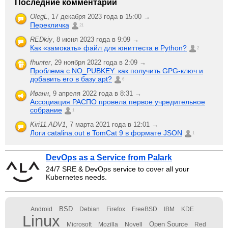
Последние комментарии
OlegL
,
17 декабря 2023 года в 15:00 →
Перекличка
21
REDkiy
,
8 июня 2023 года в 9:09 →
Как «замокать» файл для юниттеста в Python?
2
fhunter
,
29 ноября 2022 года в 2:09 →
Проблема с NO_PUBKEY: как получить GPG-ключ и
добавить его в базу apt?
6
Иванн
,
9 апреля 2022 года в 8:31 →
Ассоциация РАСПО провела первое учредительное
собрание
1
Kiri11.ADV1
,
7 марта 2021 года в 12:01 →
Логи catalina.out в TomCat 9 в формате JSON
1
DevOps as a Service from Palark
24/7 SRE & DevOps service to cover all your
Kubernetes needs.
BSD
Android
Debian
Firefox
FreeBSD
IBM
KDE
Linux
Open Source
Microsoft
Mozilla
Novell
Red