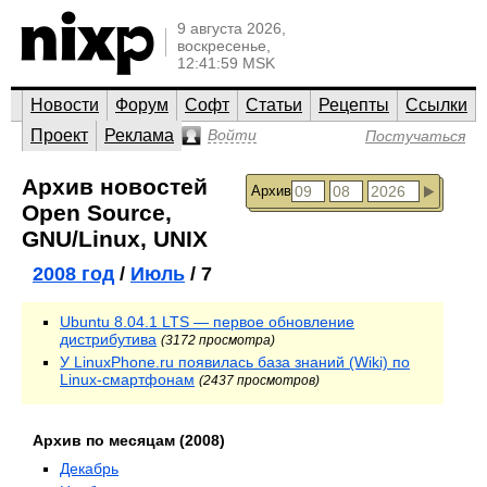
9 августа 2026,
воскресенье,
12:41:59 MSK
Новости
Форум
Софт
Статьи
Рецепты
Ссылки
Проект
Реклама
Войти
Постучаться
Архив новостей
Архив
Open Source,
GNU/Linux, UNIX
2008 год
/
Июль
/ 7
Ubuntu 8.04.1 LTS — первое обновление
дистрибутива
(3172 просмотра)
У LinuxPhone.ru появилась база знаний (Wiki) по
Linux-смартфонам
(2437 просмотров)
Архив по месяцам (2008)
Декабрь